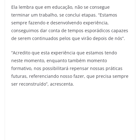
Ela lembra que em educação, não se consegue
terminar um trabalho, se conclui etapas. “Estamos
sempre fazendo e desenvolvendo experiência,
conseguimos dar conta de tempos esporádicos capazes
de serem continuados pelos que virão depois de nós”.
“Acredito que esta experiência que estamos tendo
neste momento, enquanto também momento
formativo, nos possibilitará repensar nossas práticas
futuras, referenciando nosso fazer, que precisa sempre
ser reconstruído”, acrescenta.