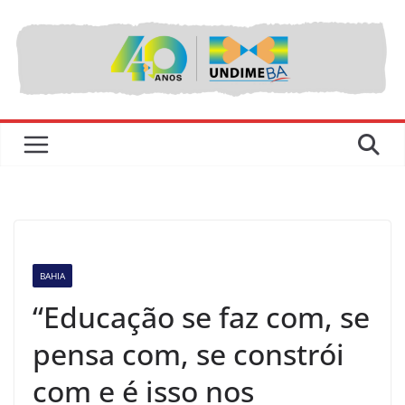
luckyjet
parimatch
pinup
pin-up
mostbet casino
mostbet
mosbet
4a bet
pin-up
1win sayti
1win aposta
1win aviator
parimatch
lucky jet crash
pin-up
mostbet kz
mosbet casino
1win online
1win
mostbet casino
pinup casino
1win slot
mostbet casino
1win aviator
pin up casino
mosbet india
lucky jet casino
1win kz
1 win
mostbet
4r bet
mosbet casino
mostbet casino
mostbet kz
4a bet
aviator
lucky jet online
1 win az
aviator
1win games
mostbet aviator login
lacky jet
mostbet aviator login
1win
pin up kz
1win casino
pinup
pin up india
4rabet mirror
pin up bet
1 win
Pular
para
o
conteúdo
BAHIA
“Educação se faz com, se
pensa com, se constrói
com e é isso nos