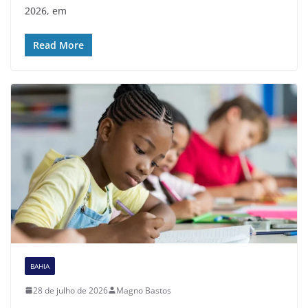
2026, em
Read More
BAHIA
28 de julho de 2026
Magno Bastos