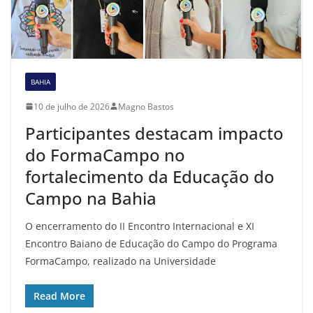
BAHIA
10 de julho de 2026
Magno Bastos
Participantes destacam impacto
do FormaCampo no
fortalecimento da Educação do
Campo na Bahia
O encerramento do II Encontro Internacional e XI
Encontro Baiano de Educação do Campo do Programa
FormaCampo, realizado na Universidade
Read More