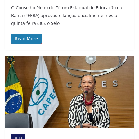
O Conselho Pleno do Fórum Estadual de Educação da
Bahia (FEEBA) aprovou e lançou oficialmente, nesta
quinta-feira (30), o Selo
Read More
BAHIA