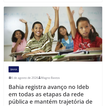
BAHIA
6 de agosto de 2026
Magno Bastos
Bahia registra avanço no Ideb
em todas as etapas da rede
pública e mantém trajetória de