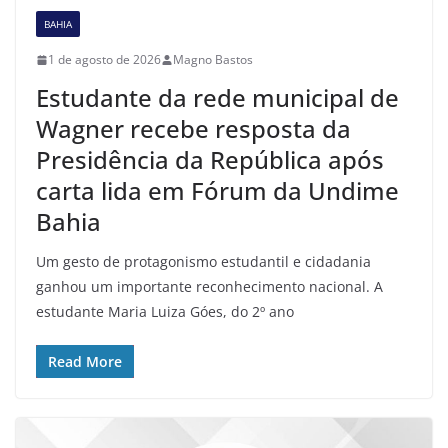
BAHIA
1 de agosto de 2026
Magno Bastos
Estudante da rede municipal de
Wagner recebe resposta da
Presidência da República após
carta lida em Fórum da Undime
Bahia
Um gesto de protagonismo estudantil e cidadania
ganhou um importante reconhecimento nacional. A
estudante Maria Luiza Góes, do 2º ano
Read More