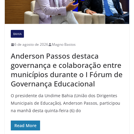
BAHIA
6 de agosto de 2026
Magno Bastos
Anderson Passos destaca
governança e colaboração entre
municípios durante o I Fórum de
Governança Educacional
O presidente da Undime Bahia (União dos Dirigentes
Municipais de Educação), Anderson Passos, participou
na manhã desta quinta-feira (6) do
Read More