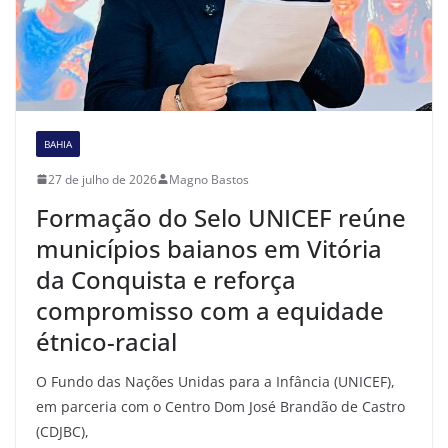
BAHIA
27 de julho de 2026
Magno Bastos
Formação do Selo UNICEF reúne
municípios baianos em Vitória
da Conquista e reforça
compromisso com a equidade
étnico-racial
O Fundo das Nações Unidas para a Infância (UNICEF),
em parceria com o Centro Dom José Brandão de Castro
(CDJBC),