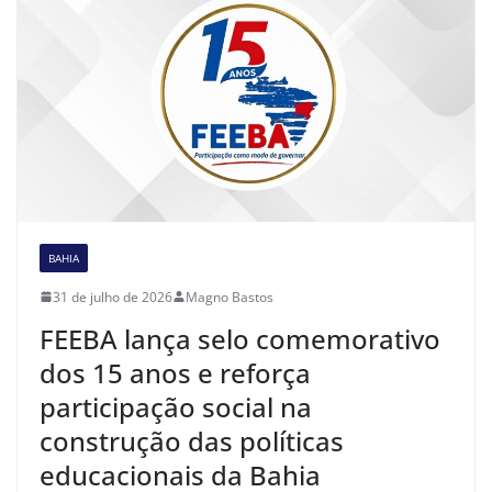
BAHIA
31 de julho de 2026
Magno Bastos
FEEBA lança selo comemorativo
dos 15 anos e reforça
participação social na
construção das políticas
educacionais da Bahia