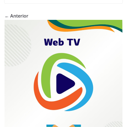
← Anterior