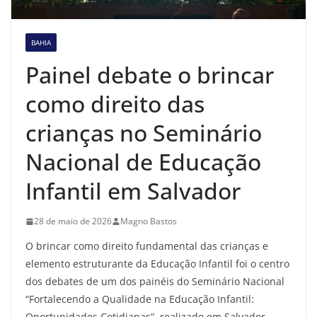
BAHIA
Painel debate o brincar
como direito das
crianças no Seminário
Nacional de Educação
Infantil em Salvador
28 de maio de 2026
Magno Bastos
O brincar como direito fundamental das crianças e
elemento estruturante da Educação Infantil foi o centro
dos debates de um dos painéis do Seminário Nacional
“Fortalecendo a Qualidade na Educação Infantil:
Oportunidades Cotidianas”, realizado em Salvador.