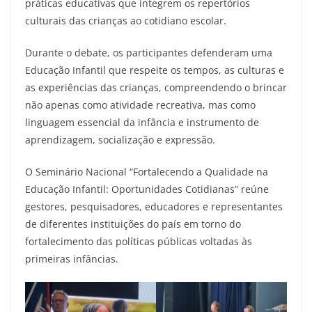
práticas educativas que integrem os repertórios
culturais das crianças ao cotidiano escolar.
Durante o debate, os participantes defenderam uma
Educação Infantil que respeite os tempos, as culturas e
as experiências das crianças, compreendendo o brincar
não apenas como atividade recreativa, mas como
linguagem essencial da infância e instrumento de
aprendizagem, socialização e expressão.
O Seminário Nacional “Fortalecendo a Qualidade na
Educação Infantil: Oportunidades Cotidianas” reúne
gestores, pesquisadores, educadores e representantes
de diferentes instituições do país em torno do
fortalecimento das políticas públicas voltadas às
primeiras infâncias.