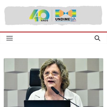
luckyjet
parimatch
pinup
pin-up
mostbet casino
mostbet
mosbet
4a bet
pin-up
1win sayti
1win aposta
1win aviator
parimatch
lucky jet crash
pin-up
mostbet kz
mosbet casino
1win online
1win
mostbet casino
pinup casino
1win slot
mostbet casino
1win aviator
pin up casino
mosbet india
lucky jet casino
1win kz
1 win
mostbet
4r bet
mosbet casino
mostbet casino
mostbet kz
4a bet
aviator
lucky jet online
1 win az
aviator
1win games
mostbet aviator login
lacky jet
mostbet aviator login
1win
pin up kz
1win casino
pinup
pin up india
4rabet mirror
pin up bet
1 win
Pular
para
o
conteúdo