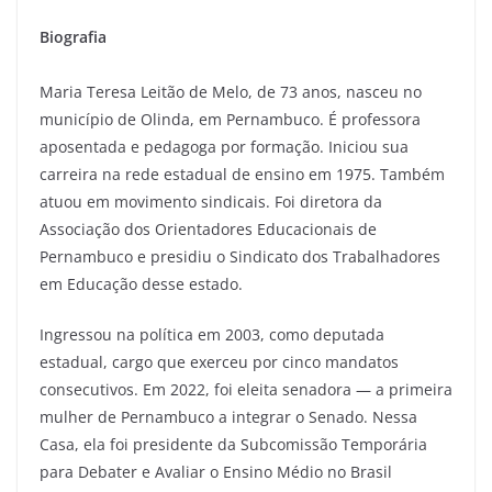
Biografia
Maria Teresa Leitão de Melo, de 73 anos, nasceu no
município de Olinda, em Pernambuco. É professora
aposentada e pedagoga por formação. Iniciou sua
carreira na rede estadual de ensino em 1975. Também
atuou em movimento sindicais. Foi diretora da
Associação dos Orientadores Educacionais de
Pernambuco e presidiu o Sindicato dos Trabalhadores
em Educação desse estado.
Ingressou na política em 2003, como deputada
estadual, cargo que exerceu por cinco mandatos
consecutivos. Em 2022, foi eleita senadora — a primeira
mulher de Pernambuco a integrar o Senado. Nessa
Casa, ela foi presidente da Subcomissão Temporária
para Debater e Avaliar o Ensino Médio no Brasil