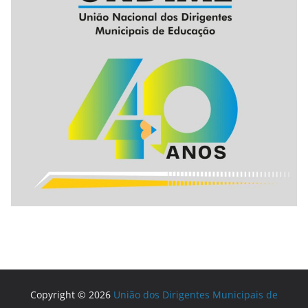
Copyright © 2026
União dos Dirigentes Municipais de