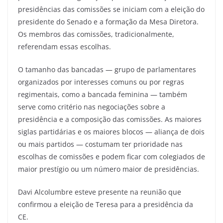
presidências das comissões se iniciam com a eleição do
presidente do Senado e a formação da Mesa Diretora.
Os membros das comissões, tradicionalmente,
referendam essas escolhas.
O tamanho das bancadas — grupo de parlamentares
organizados por interesses comuns ou por regras
regimentais, como a bancada feminina — também
serve como critério nas negociações sobre a
presidência e a composição das comissões. As maiores
siglas partidárias e os maiores blocos — aliança de dois
ou mais partidos — costumam ter prioridade nas
escolhas de comissões e podem ficar com colegiados de
maior prestígio ou um número maior de presidências.
Davi Alcolumbre esteve presente na reunião que
confirmou a eleição de Teresa para a presidência da
CE.