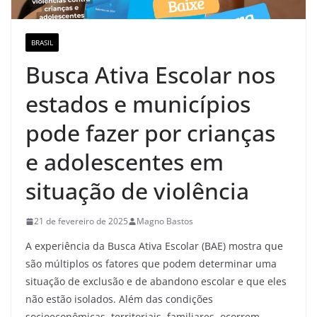
BRASIL
Busca Ativa Escolar nos
estados e municípios
pode fazer por crianças
e adolescentes em
situação de violência
21 de fevereiro de 2025
Magno Bastos
A experiência da Busca Ativa Escolar (BAE) mostra que
são múltiplos os fatores que podem determinar uma
situação de exclusão e de abandono escolar e que eles
não estão isolados. Além das condições
socioeconômicas, territoriais, familiares, ocorrem