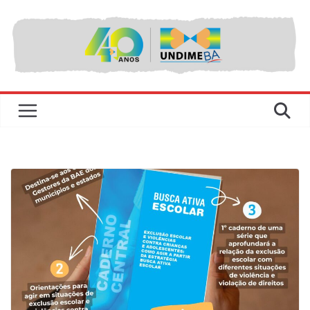
luckyjet
parimatch
pinup
pin-up
mostbet casino
mostbet
mosbet
4a bet
pin-up
1win sayti
1win aposta
1win aviator
parimatch
lucky jet crash
pin-up
mostbet kz
mosbet casino
1win online
1win
mostbet casino
pinup casino
1win slot
mostbet casino
1win aviator
pin up casino
mosbet india
lucky jet casino
1win kz
1 win
mostbet
4r bet
mosbet casino
mostbet casino
mostbet kz
4a bet
aviator
lucky jet online
1 win az
aviator
1win games
mostbet aviator login
lacky jet
mostbet aviator login
1win
pin up kz
1win casino
pinup
pin up india
4rabet mirror
pin up bet
1 win
Pular
para
o
conteúdo