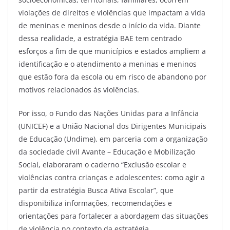
violações de direitos e violências que impactam a vida
de meninas e meninos desde o início da vida. Diante
dessa realidade, a estratégia BAE tem centrado
esforços a fim de que municípios e estados ampliem a
identificação e o atendimento a meninas e meninos
que estão fora da escola ou em risco de abandono por
motivos relacionados às violências.
Por isso, o Fundo das Nações Unidas para a Infância
(UNICEF) e a União Nacional dos Dirigentes Municipais
de Educação (Undime), em parceria com a organização
da sociedade civil Avante – Educação e Mobilização
Social, elaboraram o caderno “Exclusão escolar e
violências contra crianças e adolescentes: como agir a
partir da estratégia Busca Ativa Escolar”, que
disponibiliza informações, recomendações e
orientações para fortalecer a abordagem das situações
de violência no contexto da estratégia.