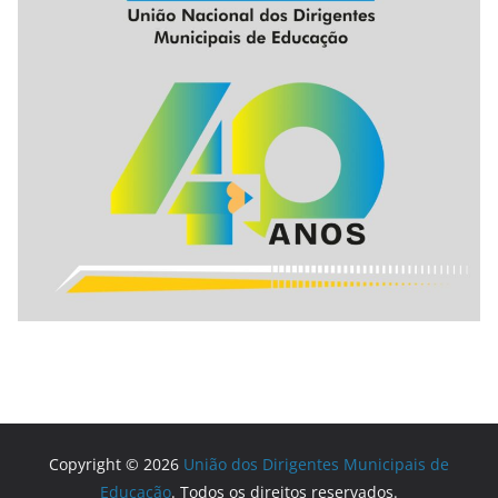
Copyright © 2026
União dos Dirigentes Municipais de
Educação
. Todos os direitos reservados.