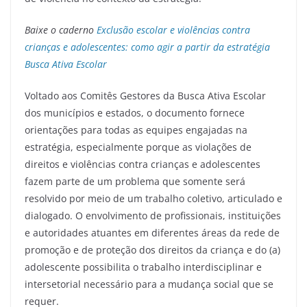
Baixe o caderno
Exclusão escolar e violências contra
crianças e adolescentes: como agir a partir da estratégia
Busca Ativa Escolar
Voltado aos Comitês Gestores da Busca Ativa Escolar
dos municípios e estados, o documento fornece
orientações para todas as equipes engajadas na
estratégia, especialmente porque as violações de
direitos e violências contra crianças e adolescentes
fazem parte de um problema que somente será
resolvido por meio de um trabalho coletivo, articulado e
dialogado. O envolvimento de profissionais, instituições
e autoridades atuantes em diferentes áreas da rede de
promoção e de proteção dos direitos da criança e do (a)
adolescente possibilita o trabalho interdisciplinar e
intersetorial necessário para a mudança social que se
requer.