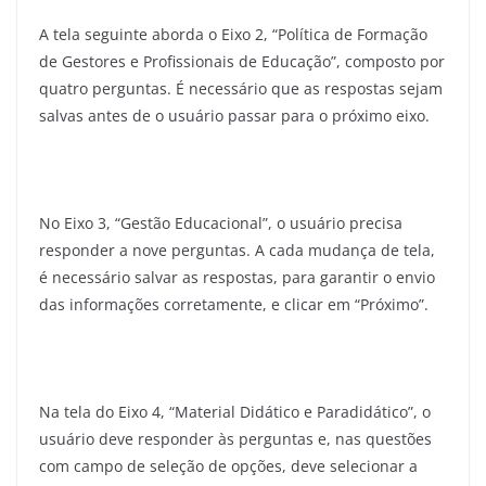
A tela seguinte aborda o Eixo 2, “Política de Formação
de Gestores e Profissionais de Educação”, composto por
quatro perguntas. É necessário que as respostas sejam
salvas antes de o usuário passar para o próximo eixo.
No Eixo 3, “Gestão Educacional”, o usuário precisa
responder a nove perguntas. A cada mudança de tela,
é necessário salvar as respostas, para garantir o envio
das informações corretamente, e clicar em “Próximo”.
Na tela do Eixo 4, “Material Didático e Paradidático”, o
usuário deve responder às perguntas e, nas questões
com campo de seleção de opções, deve selecionar a