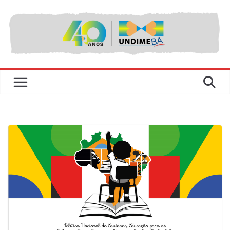
luckyjet
parimatch
pinup
pin-up
mostbet casino
mostbet
mosbet
4a bet
pin-up
1win sayti
1win aposta
1win aviator
parimatch
lucky jet crash
pin-up
mostbet kz
mosbet casino
1win online
1win
mostbet casino
pinup casino
1win slot
mostbet casino
1win aviator
pin up casino
mosbet india
lucky jet casino
1win kz
1 win
mostbet
4r bet
mosbet casino
mostbet casino
mostbet kz
4a bet
aviator
lucky jet online
1 win az
aviator
1win games
mostbet aviator login
lacky jet
mostbet aviator login
1win
pin up kz
1win casino
pinup
pin up india
4rabet mirror
pin up bet
1 win
Pular
para
o
conteúdo