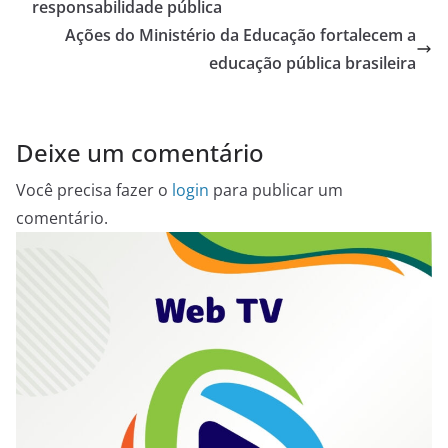
responsabilidade pública
Ações do Ministério da Educação fortalecem a
educação pública brasileira
Deixe um comentário
Você precisa fazer o
login
para publicar um
comentário.