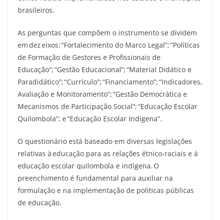
brasileiros.
As perguntas que compõem o instrumento se dividem
em dez eixos: “Fortalecimento do Marco Legal”; “Políticas
de Formação de Gestores e Profissionais de
Educação”; “Gestão Educacional”; “Material Didático e
Paradidático”; “Currículo”; “Financiamento”; “Indicadores,
Avaliação e Monitoramento”; “Gestão Democrática e
Mecanismos de Participação Social”; “Educação Escolar
Quilombola”; e “Educação Escolar Indígena”.
O questionário está baseado em diversas legislações
relativas à educação para as relações étnico-raciais e à
educação escolar quilombola e indígena. O
preenchimento é fundamental para auxiliar na
formulação e na implementação de políticas públicas
de educação.