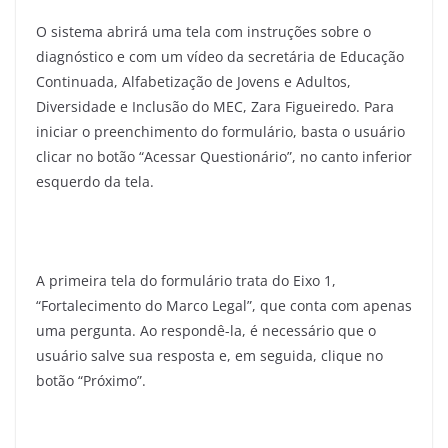
O sistema abrirá uma tela com instruções sobre o
diagnóstico e com um vídeo da secretária de Educação
Continuada, Alfabetização de Jovens e Adultos,
Diversidade e Inclusão do MEC, Zara Figueiredo. Para
iniciar o preenchimento do formulário, basta o usuário
clicar no botão “Acessar Questionário”, no canto inferior
esquerdo da tela.
A primeira tela do formulário trata do Eixo 1,
“Fortalecimento do Marco Legal”, que conta com apenas
uma pergunta. Ao respondê-la, é necessário que o
usuário salve sua resposta e, em seguida, clique no
botão “Próximo”.