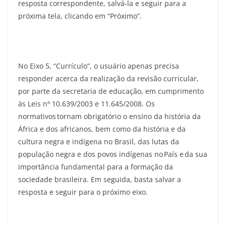
resposta correspondente, salvá-la e seguir para a
próxima tela, clicando em “Próximo”.
No Eixo 5, “Currículo”, o usuário apenas precisa
responder acerca da realização da revisão curricular,
por parte da secretaria de educação, em cumprimento
às Leis nº 10.639/2003 e 11.645/2008. Os
normativos tornam obrigatório o ensino da história da
África e dos africanos, bem como da história e da
cultura negra e indígena no Brasil, das lutas da
população negra e dos povos indígenas no País e da sua
importância fundamental para a formação da
sociedade brasileira. Em seguida, basta salvar a
resposta e seguir para o próximo eixo.