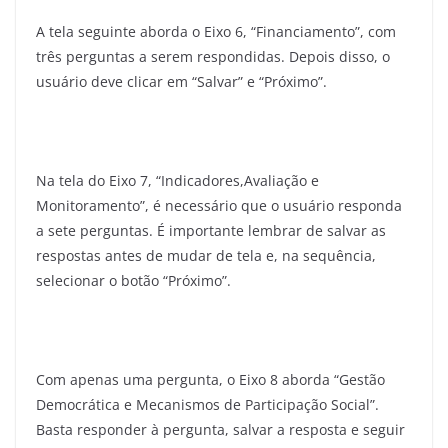
A tela seguinte aborda o Eixo 6, “Financiamento”, com
três perguntas a serem respondidas. Depois disso, o
usuário deve clicar em “Salvar” e “Próximo”.
Na tela do Eixo 7, “Indicadores,Avaliação e
Monitoramento”, é necessário que o usuário responda
a sete perguntas. É importante lembrar de salvar as
respostas antes de mudar de tela e, na sequência,
selecionar o botão “Próximo”.
Com apenas uma pergunta, o Eixo 8 aborda “Gestão
Democrática e Mecanismos de Participação Social”.
Basta responder à pergunta, salvar a resposta e seguir