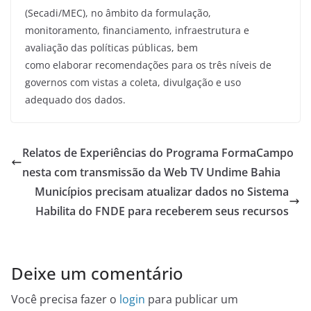
(Secadi/MEC), no âmbito da formulação,
monitoramento, financiamento, infraestrutura e
avaliação das políticas públicas, bem
como elaborar recomendações para os três níveis de
governos com vistas a coleta, divulgação e uso
adequado dos dados.
Relatos de Experiências do Programa FormaCampo
nesta com transmissão da Web TV Undime Bahia
Municípios precisam atualizar dados no Sistema
Habilita do FNDE para receberem seus recursos
Deixe um comentário
Você precisa fazer o
login
para publicar um