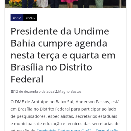
BAHIA
BRASIL
Presidente da Undime
Bahia cumpre agenda
nesta terça e quarta em
Brasília no Distrito
Federal
12 de dezembro de 2023
Magno Bastos
O DME de Aratuípe no Baixo Sul, Anderson Passos, está
em Brasília no Distrito Federal para participar ao lado
de pesquisadores, especialistas, secretários estaduais
e municipais de educação e técnicos das secretarias de
educação do
Seminário Dados para Quê? – Formulação,