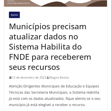
BAHIA
Municípios precisam
atualizar dados no
Sistema Habilita do
FNDE para receberem
seus recursos
12 de dezembro de 2023
Magno Bastos
Atenção Dirigentes Municipais de Educação e Equipes
Técnicas das Secretaria Municipais, o Sistema Habilita
já está com os dados atualizados, fique atento se o seu
município já está elegível a receber o recurso.