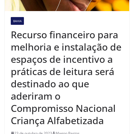
BAHIA
Recurso financeiro para
melhoria e instalação de
espaços de incentivo a
práticas de leitura será
destinado ao que
aderiram o
Compromisso Nacional
Criança Alfabetizada
23 de outubro de 2023
Magno Bastos