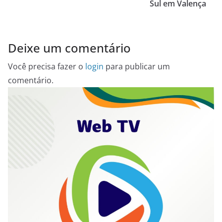
Sul em Valença
Deixe um comentário
Você precisa fazer o
login
para publicar um
comentário.