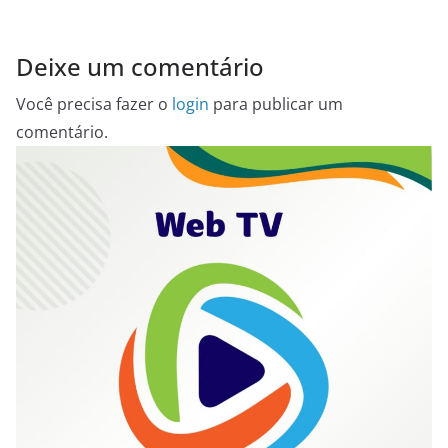
Deixe um comentário
Você precisa fazer o
login
para publicar um
comentário.