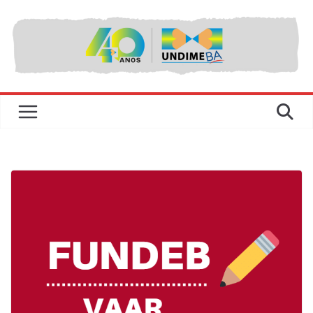
luckyjet
parimatch
pinup
pin-up
mostbet casino
mostbet
mosbet
4a bet
pin-up
1win sayti
1win aposta
1win aviator
parimatch
lucky jet crash
pin-up
mostbet kz
mosbet casino
1win online
1win
mostbet casino
pinup casino
1win slot
mostbet casino
1win aviator
pin up casino
mosbet india
lucky jet casino
1win kz
1 win
mostbet
4r bet
mosbet casino
mostbet casino
mostbet kz
4a bet
aviator
lucky jet online
1 win az
aviator
1win games
mostbet aviator login
lacky jet
mostbet aviator login
1win
pin up kz
1win casino
pinup
pin up india
4rabet mirror
pin up bet
1 win
Pular
para
o
conteúdo