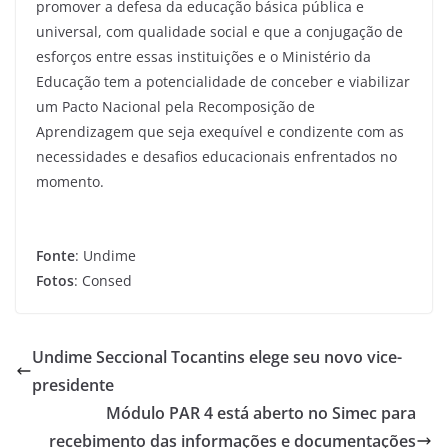
promover a defesa da educação básica pública e
universal, com qualidade social e que a conjugação de
esforços entre essas instituições e o Ministério da
Educação tem a potencialidade de conceber e viabilizar
um Pacto Nacional pela Recomposição de
Aprendizagem que seja exequível e condizente com as
necessidades e desafios educacionais enfrentados no
momento.
Fonte
: Undime
Fotos
: Consed
Undime Seccional Tocantins elege seu novo vice-
presidente
Módulo PAR 4 está aberto no Simec para
recebimento das informações e documentações