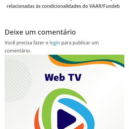
relacionadas às condicionalidades do VAAR/Fundeb
Deixe um comentário
Você precisa fazer o
login
para publicar um
comentário.