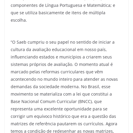
componentes de Língua Portuguesa e Matemática; e
que se utiliza basicamente de itens de múltipla
escolha.
“O Saeb cumpriu o seu papel no sentido de iniciar a
cultura da avaliação educacional em nosso país,
influenciando estados e municípios a criarem seus
sistemas próprios de avaliação. O momento atual é
marcado pelas reformas curriculares que vêm
acontecendo no mundo inteiro para atender as novas
demandas da sociedade moderna. No Brasil, esse
movimento se materializa com a lei que constitui a
Base Nacional Comum Curricular (BNCC), que
representa uma excelente oportunidade para se
corrigir um equívoco histórico que era a questão das
matrizes de referência pautarem os currículos. Agora
temos a condição de redesenhar as novas matrizes,