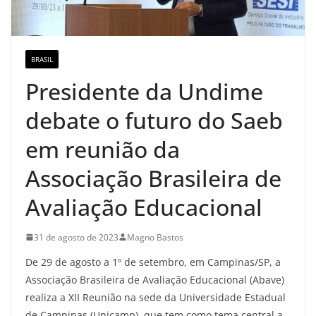
BRASIL
Presidente da Undime
debate o futuro do Saeb
em reunião da
Associação Brasileira de
Avaliação Educacional
31 de agosto de 2023
Magno Bastos
De 29 de agosto a 1º de setembro, em Campinas/SP, a
Associação Brasileira de Avaliação Educacional (Abave)
realiza a XII Reunião na sede da Universidade Estadual
de Campinas (Unicamp), que tem como tema central a