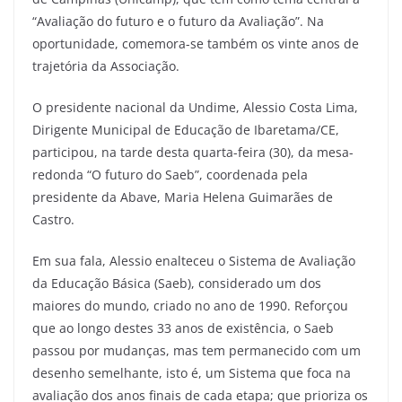
“Avaliação do futuro e o futuro da Avaliação”. Na
oportunidade, comemora-se também os vinte anos de
trajetória da Associação.
O presidente nacional da Undime, Alessio Costa Lima,
Dirigente Municipal de Educação de Ibaretama/CE,
participou, na tarde desta quarta-feira (30), da mesa-
redonda “O futuro do Saeb”, coordenada pela
presidente da Abave, Maria Helena Guimarães de
Castro.
Em sua fala, Alessio enalteceu o Sistema de Avaliação
da Educação Básica (Saeb), considerado um dos
maiores do mundo, criado no ano de 1990. Reforçou
que ao longo destes 33 anos de existência, o Saeb
passou por mudanças, mas tem permanecido com um
desenho semelhante, isto é, um Sistema que foca na
avaliação dos anos finais de cada etapa; que prioriza os