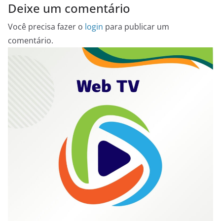
Deixe um comentário
Você precisa fazer o
login
para publicar um
comentário.