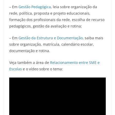
– Em
Gestão Pedagógica
, leia sobre organização da
rede, política, proposta e projeto educacionais,
formação dos profissionais da rede, escolha de recurso
pedagógicos, gestão da avaliação e rotina;
– Em
Gestão da Estrutura e Documentação
, saiba mais
sobre organização, matrícula, calendário escolar,
documentação e rotina.
Veja também a área de
Relacionamento entre SME e
Escolas
e o vídeo sobre o tema: