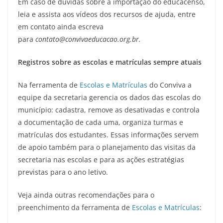
Em caso de dúvidas sobre a importação do educacenso,
leia e assista aos vídeos dos recursos de ajuda, entre
em contato ainda escreva
para
contato@convivaeducacao.org.br
.
Registros sobre as escolas e matrículas sempre atuais
Na ferramenta de
Escolas e Matrículas
do Conviva a
equipe da secretaria gerencia os dados das escolas do
município: cadastra, remove as desativadas e controla
a documentação de cada uma, organiza turmas e
matrículas dos estudantes. Essas informações servem
de apoio também para o planejamento das visitas da
secretaria nas escolas e para as ações estratégias
previstas para o ano letivo.
Veja ainda outras recomendações para o
preenchimento da ferramenta de
Escolas e Matrículas
: