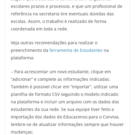
escolares prazos e processos, e que um profissional de
referência na secretaria tire eventuais dúvidas das
escolas. Assim, o trabalho é realizado de forma
coordenada em toda a rede.
Veja outras recomendações para realizar o
preenchimento da
ferramenta de Estudantes
na
plataforma:
– Para acrescentar um novo estudante, clique em
“adicionar” e complete as informações indicadas.
Também é possível clicar em “importar”, utilizar uma
planilha de formato CSV seguindo o modelo indicado
na plataforma e incluir um arquivo com os dados dos
estudantes da sua rede. Se sua equipe tiver feito a
Importação dos dados do Educacenso para o Conviva,
lembre-se de atualizar informações sempre que houver
mudanças;