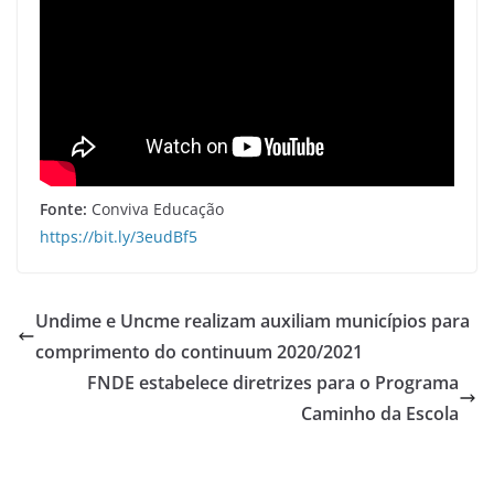
Fonte:
Conviva Educação
https://bit.ly/3eudBf5
Undime e Uncme realizam auxiliam municípios para
comprimento do continuum 2020/2021
FNDE estabelece diretrizes para o Programa
Caminho da Escola