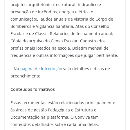
projetos arquitetônico, estrutural, hidráulico e
prevenção de incêndios, energia elétrica e
comunicação), laudos anuais de vistoria do Corpo de
Bombeiros e Vigilância Sanitária, Atas do Conselho
Escolar e de Classe, Relatórios de fechamento anual,
Cópia do arquivo do Censo Escolar, Cadastro dos
profissionais lotados na escola, Boletim mensal de
frequência e outras informações que julgar pertinente.
– Na
página de Introdução
veja detalhes e dicas de
preenchimento.
Conteúdos formativos
Essas ferramentas estão relacionadas principalmente
às áreas de gestão Pedagógica e Estrutura e
Documentação na plataforma. O Conviva tem
conteúdos detalhados sobre cada uma delas: