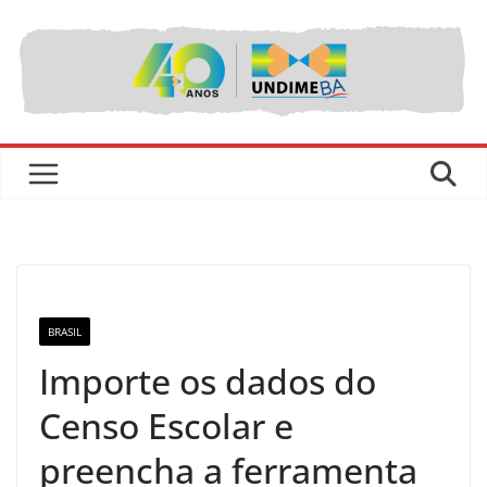
luckyjet
parimatch
pinup
pin-up
mostbet casino
mostbet
mosbet
4a bet
pin-up
1win sayti
1win aposta
1win aviator
parimatch
lucky jet crash
pin-up
mostbet kz
mosbet casino
1win online
1win
mostbet casino
pinup casino
1win slot
mostbet casino
1win aviator
pin up casino
mosbet india
lucky jet casino
1win kz
1 win
mostbet
4r bet
mosbet casino
mostbet casino
mostbet kz
4a bet
aviator
lucky jet online
1 win az
aviator
1win games
mostbet aviator login
lacky jet
mostbet aviator login
1win
pin up kz
1win casino
pinup
pin up india
4rabet mirror
pin up bet
1 win
Pular
para
o
conteúdo
BRASIL
Importe os dados do
Censo Escolar e
preencha a ferramenta