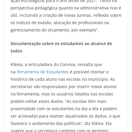
ação estratégicos para o ano letivo de 2021: “Tanto na
perspectiva pedagógica quanto na administrativa isso é
útil, incluindo a criação de novas turmas, reflexão sobre
os índices de evasão, alocação de profissionais ou
gerenciamento do orçamento, por exemplo”.
Documentação sobre os estudantes ao alcance de
todos
Klévia, a articuladora do Conviva, ressalta que
na
ferramenta de Estudantes
é possível montar o
histórico de cada aluno nas escolas no município. As
secretarias são responsáveis por inserir novos alunos
na ferramenta, mas os usuários lotados nas escolas
podem editar esses dados. “As escolas têm mais
proximidade com os estudantes no dia a dia e podem
ser acionadas para manter atualizados os dados, o que
favorece o andamento das políticas”, diz Klévia. Ela
sugere que a secretaria combine com os gestores