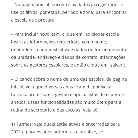
– Na página inicial, encontre os dados já registrados e
use os filtros (por etapa, período e zona) para encontrar
a escola que procura;
– Para incluir novo item, clique em “adicionar escola”:
insira as informações requeridas, como nome,
dependência administrativa e dados de funcionamento
da unidade, endereço e dados de contato, informações
sobre os gestores escolares, e então clique em “salvar”;
– Clicando sobre o nome de uma das escolas, da página
inicial, veja que diversas abas ficam disponíveis:
turmas, professores, gestão e apoio, listas de espera e
anexos. Essas funcionalidades são muito úteis para a
rotina da secretaria e das escolas. Veja só:
1) Turmas: veja quais estão ativas e encerradas para
2021 e para os anos anteriores e atualize, se