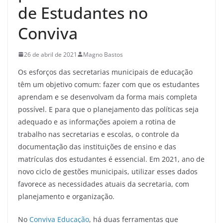
de Estudantes no
Conviva
26 de abril de 2021
Magno Bastos
Os esforços das secretarias municipais de educação
têm um objetivo comum: fazer com que os estudantes
aprendam e se desenvolvam da forma mais completa
possível. E para que o planejamento das políticas seja
adequado e as informações apoiem a rotina de
trabalho nas secretarias e escolas, o controle da
documentação das instituições de ensino e das
matrículas dos estudantes é essencial. Em 2021, ano de
novo ciclo de gestões municipais, utilizar esses dados
favorece as necessidades atuais da secretaria, com
planejamento e organização.
No
Conviva Educação
, há duas ferramentas que