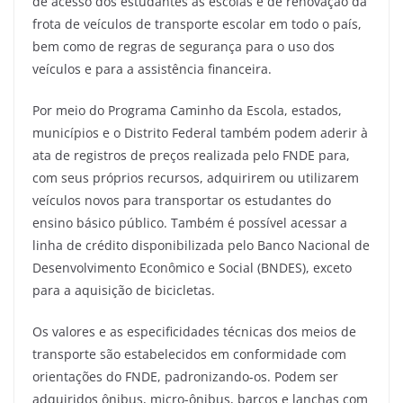
de acesso dos estudantes às escolas e de renovação da
frota de veículos de transporte escolar em todo o país,
bem como de regras de segurança para o uso dos
veículos e para a assistência financeira.
Por meio do Programa Caminho da Escola, estados,
municípios e o Distrito Federal também podem aderir à
ata de registros de preços realizada pelo FNDE para,
com seus próprios recursos, adquirirem ou utilizarem
veículos novos para transportar os estudantes do
ensino básico público. Também é possível acessar a
linha de crédito disponibilizada pelo Banco Nacional de
Desenvolvimento Econômico e Social (BNDES), exceto
para a aquisição de bicicletas.
Os valores e as especificidades técnicas dos meios de
transporte são estabelecidos em conformidade com
orientações do FNDE, padronizando-os. Podem ser
adquiridos ônibus, micro-ônibus, barcos e lanchas com