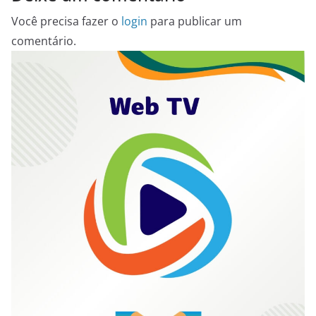
Você precisa fazer o
login
para publicar um
comentário.