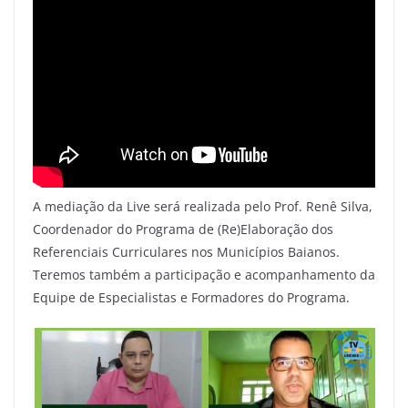
A mediação da Live será realizada pelo Prof. Renê Silva,
Coordenador do Programa de (Re)Elaboração dos
Referenciais Curriculares nos Municípios Baianos.
Teremos também a participação e acompanhamento da
Equipe de Especialistas e Formadores do Programa.