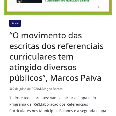
BAHIA
“O movimento das
escritas dos referenciais
curriculares tem
atingido diversos
públicos”, Marcos Paiva
9 de julho de 2020
Magno Bastos
Todos e todas prontos! Vamos iniciar a Etapa II do
Programa de (Re)Elaboração dos Referenciais
Curriculares nos Municípios Baianos e a segunda etapa