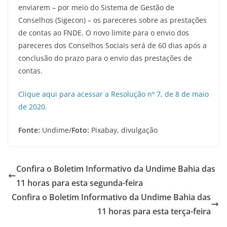
enviarem – por meio do Sistema de Gestão de
Conselhos (Sigecon) – os pareceres sobre as prestações
de contas ao FNDE. O novo limite para o envio dos
pareceres dos Conselhos Sociais será de 60 dias após a
conclusão do prazo para o envio das prestações de
contas.
Clique aqui para acessar a Resolução nº 7, de 8 de maio
de 2020.
Fonte:
Undime/
Foto:
Pixabay, divulgação
Confira o Boletim Informativo da Undime Bahia das
11 horas para esta segunda-feira
Confira o Boletim Informativo da Undime Bahia das
11 horas para esta terça-feira