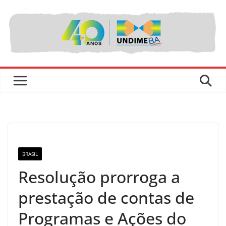
luckyjet
parimatch
pinup
pin-up
mostbet casino
mostbet
mosbet
4a bet
pin-up
1win sayti
1win aposta
1win aviator
parimatch
lucky jet crash
pin-up
mostbet kz
mosbet casino
1win online
1win
mostbet casino
pinup casino
1win slot
mostbet casino
1win aviator
pin up casino
mosbet india
lucky jet casino
1win kz
1 win
mostbet
4r bet
mosbet casino
mostbet casino
mostbet kz
4a bet
aviator
lucky jet online
1 win az
aviator
1win games
mostbet aviator login
lacky jet
mostbet aviator login
1win
pin up kz
1win casino
pinup
pin up india
4rabet mirror
pin up bet
1 win
Pular
para
o
conteúdo
BRASIL
Resolução prorroga a
prestação de contas de
Programas e Ações do