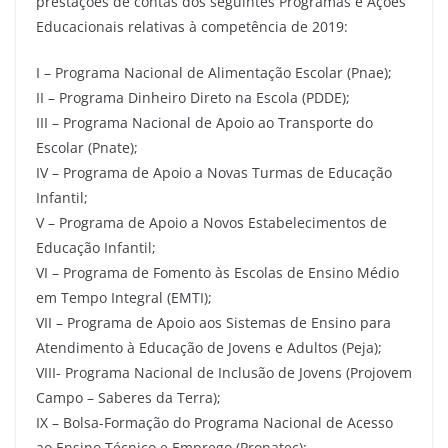
prestações de contas dos seguintes Programas e Ações
Educacionais relativas à competência de 2019:
I – Programa Nacional de Alimentação Escolar (Pnae);
II – Programa Dinheiro Direto na Escola (PDDE);
III – Programa Nacional de Apoio ao Transporte do
Escolar (Pnate);
IV – Programa de Apoio a Novas Turmas de Educação
Infantil;
V – Programa de Apoio a Novos Estabelecimentos de
Educação Infantil;
VI – Programa de Fomento às Escolas de Ensino Médio
em Tempo Integral (EMTI);
VII – Programa de Apoio aos Sistemas de Ensino para
Atendimento à Educação de Jovens e Adultos (Peja);
VIII- Programa Nacional de Inclusão de Jovens (Projovem
Campo – Saberes da Terra);
IX – Bolsa-Formação do Programa Nacional de Acesso
ao Ensino Técnico e Emprego (Pronatec);