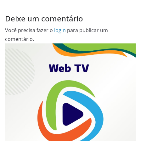
Deixe um comentário
Você precisa fazer o
login
para publicar um
comentário.