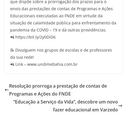
que dispõe sobre a prorrogação dos prazos para o
envio das prestações de contas de Programas e Ações
Educacionais executadas ao FNDE em virtude da
situação de calamidade pública para enfrentamento da
pandemia da COVID – 19 e dá outras providências.
📲 https://bit.ly/2y0DiD6
📝 Divulguem nos grupos de escolas e de professores
da sua rede!
📲 Link – www.undimebahia.com.br
Resolução prorroga a prestação de contas de
Programas e Ações do FNDE
“Educação a Serviço da Vida”, descobre um novo
fazer educacional em Varzedo