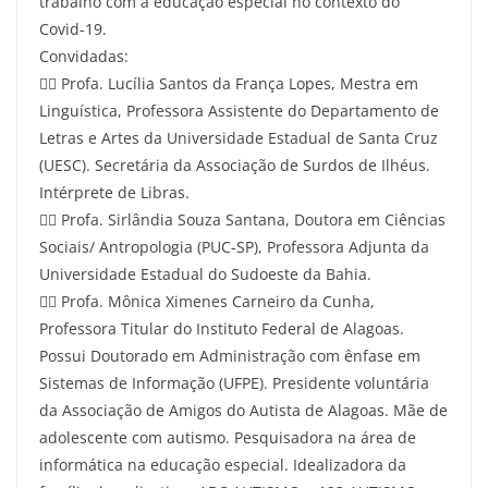
trabalho com a educação especial no contexto do
Covid-19.
Convidadas:
👉🏽 Profa. Lucília Santos da França Lopes, Mestra em
Linguística, Professora Assistente do Departamento de
Letras e Artes da Universidade Estadual de Santa Cruz
(UESC). Secretária da Associação de Surdos de Ilhéus.
Intérprete de Libras.
👉🏽 Profa. Sirlândia Souza Santana, Doutora em Ciências
Sociais/ Antropologia (PUC-SP), Professora Adjunta da
Universidade Estadual do Sudoeste da Bahia.
👉🏽 Profa. Mônica Ximenes Carneiro da Cunha,
Professora Titular do Instituto Federal de Alagoas.
Possui Doutorado em Administração com ênfase em
Sistemas de Informação (UFPE). Presidente voluntária
da Associação de Amigos do Autista de Alagoas. Mãe de
adolescente com autismo. Pesquisadora na área de
informática na educação especial. Idealizadora da