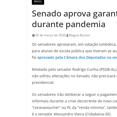
BRASIL
Senado aprova garant
durante pandemia
30 de março de 2020
Magno Bastos
Os senadores aprovaram, em votação simbólica, 
para alunos de escola pública que tiveram as a
foi
aprovado pela Câmara dos Deputados na s
Relatado pelo senador Rodrigo Cunha (PSDB-AL)
não sofreu alterações no Senado, não precisará
presidencial.
Os senadores irão deliberar a seguir o pagamen
informais durante a crise decorrente do novo c
“coronavoucher” ou PL da “renda mínima”, tamb
é o senador Alessandro Vieira (Cidadania-SE).