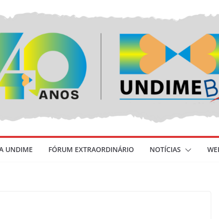
 A UNDIME
FÓRUM EXTRAORDINÁRIO
NOTÍCIAS
WE