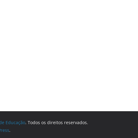
 de Educação
. Todos os direitos reservados.
ress
.