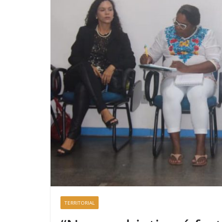
TERRITORIAL