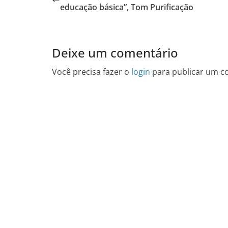
educação básica”, Tom Purificação
Deixe um comentário
Você precisa fazer o
login
para publicar um c