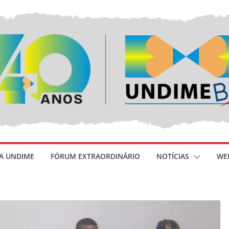
 A UNDIME
FÓRUM EXTRAORDINÁRIO
NOTÍCIAS
WE