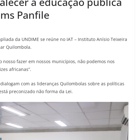
talecer a educação pública
iams Panfile
pliada da UNDIME se reúne no IAT – Instituto Anísio Teixeira
ar Quilombola.
do nosso fazer em nossos municípios, não podemos nos
zes africanas”.
 dialogam com as lideranças Quilombolas sobre as políticas
stá preconizado não forma da Lei.