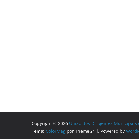
Copyright © 2026
União dos Dirigentes Municipais
Tema:
ColorMag
por ThemeGrill. Powered by
WordP