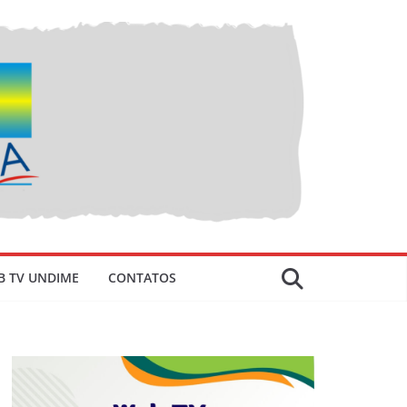
B TV UNDIME
CONTATOS