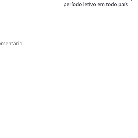
período letivo em todo país
omentário.