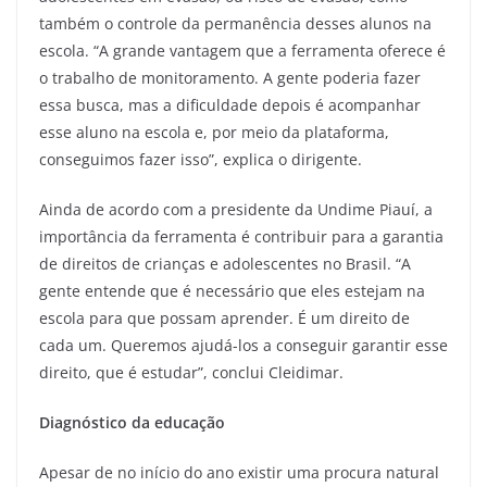
também o controle da permanência desses alunos na
escola. “A grande vantagem que a ferramenta oferece é
o trabalho de monitoramento. A gente poderia fazer
essa busca, mas a dificuldade depois é acompanhar
esse aluno na escola e, por meio da plataforma,
conseguimos fazer isso”, explica o dirigente.
Ainda de acordo com a presidente da Undime Piauí, a
importância da ferramenta é contribuir para a garantia
de direitos de crianças e adolescentes no Brasil. “A
gente entende que é necessário que eles estejam na
escola para que possam aprender. É um direito de
cada um. Queremos ajudá-los a conseguir garantir esse
direito, que é estudar”, conclui Cleidimar.
Diagnóstico da educação
Apesar de no início do ano existir uma procura natural