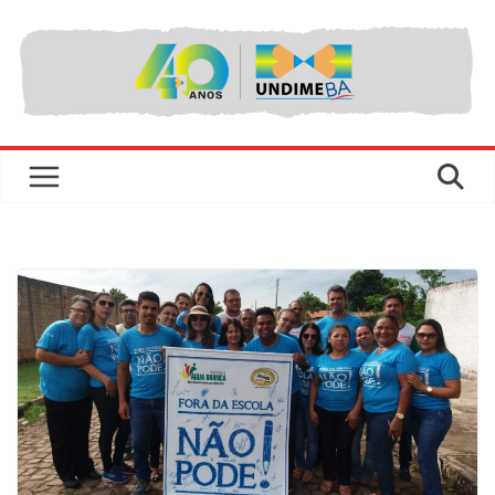
luckyjet
parimatch
pinup
pin-up
mostbet casino
mostbet
mosbet
4a bet
pin-up
1win sayti
1win aposta
1win aviator
parimatch
lucky jet crash
pin-up
mostbet kz
mosbet casino
1win online
1win
mostbet casino
pinup casino
1win slot
mostbet casino
1win aviator
pin up casino
mosbet india
lucky jet casino
1win kz
1 win
mostbet
4r bet
mosbet casino
mostbet casino
mostbet kz
4a bet
aviator
lucky jet online
1 win az
aviator
1win games
mostbet aviator login
lacky jet
mostbet aviator login
1win
pin up kz
1win casino
pinup
pin up india
4rabet mirror
pin up bet
1 win
Pular
para
o
conteúdo