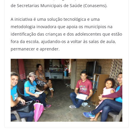
de Secretarias Municipais de Saúde (Conasems).
A iniciativa é uma solução tecnológica e uma
metodologia inovadora que apoia os municípios na
identificação das crianças e dos adolescentes que estão
fora da escola, ajudando-os a voltar às salas de aula,
permanecer e aprender.