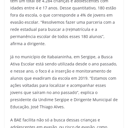
tem um total de 4.284 crianças e adolescentes com
idades entre 4 e 17 anos. Desse quantitativo, 180 estão
fora da escola, o que corresponde a 4% de jovens em
evasão escolar. “Resolvemos fazer uma parceria com a
rede estadual para buscar a (re)matrícula e a
permanência escolar de todos esses 180 alunos”,
afirma a dirigente.
Já no município de Itabaianinha, em Sergipe, a Busca
Ativa Escolar está sendo utilizada desde o ano passado,
e nesse ano, o foco é a inserção e monitoramento de
alunos que evadiram da escola em 2019. “Estamos com
ações voltadas para localizar e acompanhar esses
jovens que saíram no ano passado”, explica o
presidente da Undime Sergipe e Dirigente Municipal de
Educação, José Thiago Alves.
A BAE facilita não só a busca dessas crianças e
adolescentes em evasão, ou risco de evasão, como