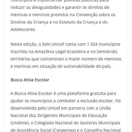
reduzir as desigualdades e garantir os direitos de
meninas e meninos previstos na Convenção sobre os
Direitos da Criança e no Estatuto da Criança e do
Adolescente.
Nesta edição, o Selo Unicef conta com 1.924 municípios
inscritos na Amazônia Legal brasileira e no Semiárido,
territórios que concentram o maior número de meninos
e meninas em situação de vulnerabilidade do país.
Busca Ativa Escolar
A Busca Ativa Escolar é uma plataforma gratuita para
ajudar os municípios a combater a exclusão escolar. Foi
desenvolvida pelo Unicef em parceria com a União
Nacional dos Dirigentes Municipais de Educação
(Undime), o Colegiado Nacional de Gestores Municipais
de Assistência Social (Congemas) e o Conselho Nacional