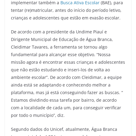
implementar também a
Busca Ativa Escolar
(BAE), para
tentar (re)matricular, antes do início do período letivo,
crianças e adolescentes que estão em evasão escolar.
De acordo com a presidente da Undime Piauí e
Dirigente Municipal de Educação de Água Branca,
Cleidimar Tavares, a ferramenta se tornou algo
fundamental para alcançar esse objetivo. “Nossa
missão agora é encontrar essas crianças e adolescentes
que não estão estudando e inseri-los de volta ao
ambiente escolar”. De acordo com Cleidimar, a equipe
ainda está se adaptando e conhecendo melhor a
plataforma, mas já está conseguindo fazer as buscas. “
Estamos dividindo essa tarefa por bairro, de acordo
com a localidade de cada um, para conseguir verificar
por todo o município”, diz.
Segundo dados do Unicef, atualmente, Água Branca