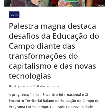
BAHIA
Palestra magna destaca
desafios da Educação do
Campo diante das
transformações do
capitalismo e das novas
tecnologias
8 de julho de 2026
Magno Bastos
A programação do
II Encontro Internacional e XI
Encontro Territorial Baiano de Educação do Campo do
Programa FormaCampo
, realizado na Universidade