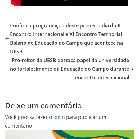
Confira a programação deste primeiro dia do II
Encontro Internacional e XI Encontro Territorial
Baiano de Educação do Campo que acontece na
UESB
Pró-reitor da UESB destaca papel da universidade
no fortalecimento da Educação do Campo durante
encontro internacional
Deixe um comentário
Você precisa fazer o
login
para publicar um
comentário.