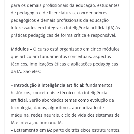
para os demais profissionais da educação, estudantes
de pedagogia e de licenciaturas, coordenadores
pedagógicos e demais profissionais da educação
interessados em integrar a inteligência artificial (IA) às
práticas pedagógicas de forma crítica e responsável.
Módulos –
O curso está organizado em cinco módulos
que articulam fundamentos conceituais, aspectos
técnicos, implicações éticas e aplicações pedagógicas
da IA. São eles:
– Introdução à inteligência artificial:
fundamentos
históricos, conceituais e técnicos da inteligência
artificial. Serão abordados temas como evolução da
tecnologia, dados, algoritmos, aprendizado de
máquina, redes neurais, ciclo de vida dos sistemas de
IA e interação humano-IA.
– Letramento em IA:
parte de três eixos estruturantes,