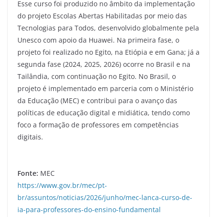
Esse curso foi produzido no âmbito da implementação
do projeto Escolas Abertas Habilitadas por meio das
Tecnologias para Todos, desenvolvido globalmente pela
Unesco com apoio da Huawei. Na primeira fase, o
projeto foi realizado no Egito, na Etiópia e em Gana; já a
segunda fase (2024, 2025, 2026) ocorre no Brasil e na
Tailândia, com continuação no Egito. No Brasil, o
projeto é implementado em parceria com o Ministério
da Educação (MEC) e contribui para o avanço das
políticas de educação digital e midiática, tendo como
foco a formação de professores em competências
digitais.
Fonte:
MEC
https://www.gov.br/mec/pt-
br/assuntos/noticias/2026/junho/mec-lanca-curso-de-
ia-para-professores-do-ensino-fundamental