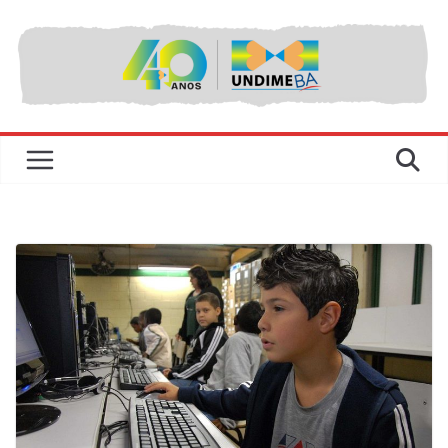
luckyjet
parimatch
pinup
pin-up
mostbet casino
mostbet
mosbet
4a bet
pin-up
1win sayti
1win aposta
1win aviator
parimatch
lucky jet crash
pin-up
mostbet kz
mosbet casino
1win online
1win
mostbet casino
pinup casino
1win slot
mostbet casino
1win aviator
pin up casino
mosbet india
lucky jet casino
1win kz
1 win
mostbet
4r bet
mosbet casino
mostbet casino
mostbet kz
4a bet
aviator
lucky jet online
1 win az
aviator
1win games
mostbet aviator login
lacky jet
mostbet aviator login
1win
pin up kz
1win casino
pinup
pin up india
4rabet mirror
pin up bet
1 win
Pular
para
o
conteúdo