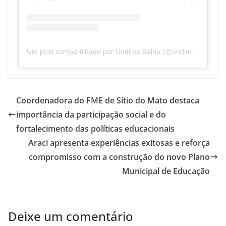
Um post compartilhado por Undime Bahia (@undime.ba)
Coordenadora do FME de Sítio do Mato destaca
importância da participação social e do
fortalecimento das políticas educacionais
Araci apresenta experiências exitosas e reforça
compromisso com a construção do novo Plano
Municipal de Educação
Deixe um comentário