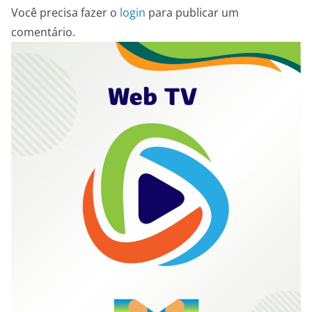
Você precisa fazer o
login
para publicar um
comentário.