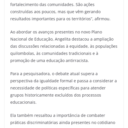
fortalecimento das comunidades. São ações
construídas aos poucos, mas que vêm gerando
resultados importantes para os territórios”, afirmou.
Ao abordar os avanços presentes no novo Plano
Nacional de Educação, Angelita destacou a ampliação
das discussões relacionadas à equidade, às populações
quilombolas, às comunidades tradicionais e à
promoção de uma educação antirracista.
Para a pesquisadora, o debate atual supera a
perspectiva da igualdade formal e passa a considerar a
necessidade de políticas específicas para atender
grupos historicamente excluídos dos processos
educacionais.
Ela também ressaltou a importância de combater
práticas discriminatórias ainda presentes no cotidiano