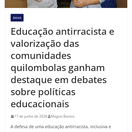
BAHIA
Educação antirracista e
valorização das
comunidades
quilombolas ganham
destaque em debates
sobre políticas
educacionais
17 de junho de 2026
Magno Bastos
A defesa de uma educação antirracista, inclusiva e