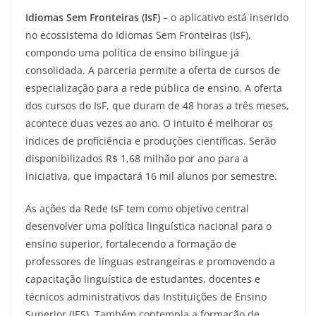
Idiomas Sem Fronteiras (IsF) –
o aplicativo está inserido
no ecossistema do Idiomas Sem Fronteiras (IsF),
compondo uma política de ensino bilíngue já
consolidada. A parceria permite a oferta de cursos de
especialização para a rede pública de ensino. A oferta
dos cursos do IsF, que duram de 48 horas a três meses,
acontece duas vezes ao ano. O intuito é melhorar os
índices de proficiência e produções científicas. Serão
disponibilizados R$ 1,68 milhão por ano para a
iniciativa, que impactará 16 mil alunos por semestre.
As ações da Rede IsF tem como objetivo central
desenvolver uma política linguística nacional para o
ensino superior, fortalecendo a formação de
professores de línguas estrangeiras e promovendo a
capacitação linguística de estudantes, docentes e
técnicos administrativos das Instituições de Ensino
Superior (IES). Também contempla a formação de