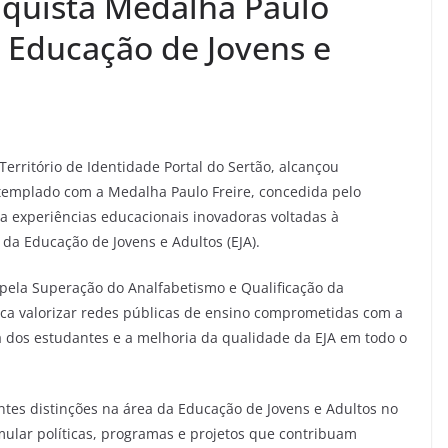
nquista Medalha Paulo
a Educação de Jovens e
erritório de Identidade Portal do Sertão, alcançou
templado com a Medalha Paulo Freire, concedida pelo
a experiências educacionais inovadoras voltadas à
da Educação de Jovens e Adultos (EJA).
 pela Superação do Analfabetismo e Qualificação da
usca valorizar redes públicas de ensino comprometidas com a
 dos estudantes e a melhoria da qualidade da EJA em todo o
tes distinções na área da Educação de Jovens e Adultos no
timular políticas, programas e projetos que contribuam