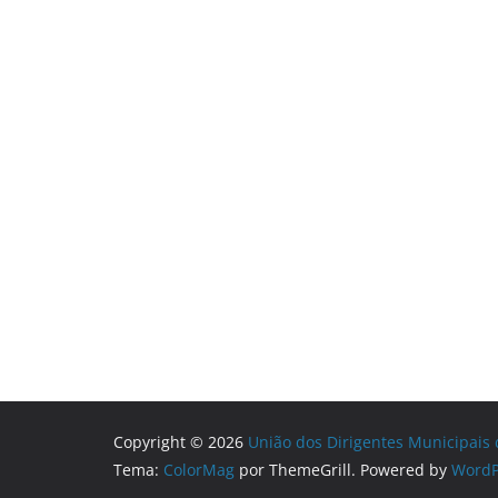
Copyright © 2026
União dos Dirigentes Municipais
Tema:
ColorMag
por ThemeGrill. Powered by
WordP