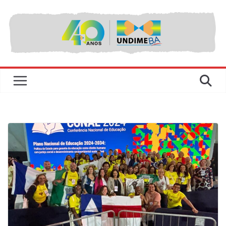
luckyjet
parimatch
pinup
pin-up
mostbet casino
mostbet
mosbet
4a bet
pin-up
1win sayti
1win aposta
1win aviator
parimatch
lucky jet crash
pin-up
mostbet kz
mosbet casino
1win online
1win
mostbet casino
pinup casino
1win slot
mostbet casino
1win aviator
pin up casino
mosbet india
lucky jet casino
1win kz
1 win
mostbet
4r bet
mosbet casino
mostbet casino
mostbet kz
4a bet
aviator
lucky jet online
1 win az
aviator
1win games
mostbet aviator login
lacky jet
mostbet aviator login
1win
pin up kz
1win casino
pinup
pin up india
4rabet mirror
pin up bet
1 win
Pular
para
o
conteúdo