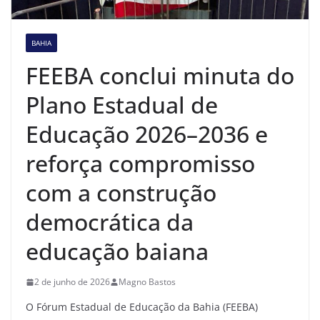
BAHIA
FEEBA conclui minuta do
Plano Estadual de
Educação 2026–2036 e
reforça compromisso
com a construção
democrática da
educação baiana
2 de junho de 2026
Magno Bastos
O Fórum Estadual de Educação da Bahia (FEEBA)