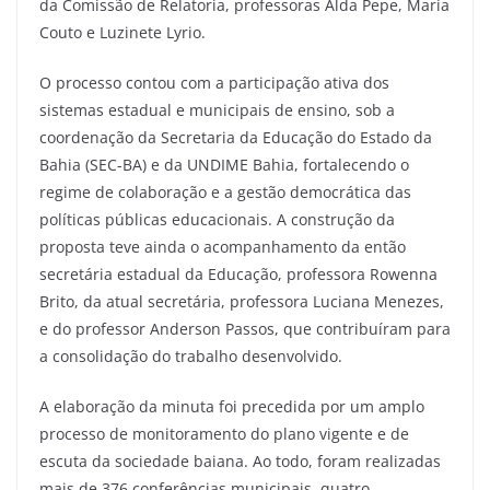
da Comissão de Relatoria, professoras Alda Pepe, Maria
Couto e Luzinete Lyrio.
O processo contou com a participação ativa dos
sistemas estadual e municipais de ensino, sob a
coordenação da Secretaria da Educação do Estado da
Bahia (SEC-BA) e da UNDIME Bahia, fortalecendo o
regime de colaboração e a gestão democrática das
políticas públicas educacionais. A construção da
proposta teve ainda o acompanhamento da então
secretária estadual da Educação, professora Rowenna
Brito, da atual secretária, professora Luciana Menezes,
e do professor Anderson Passos, que contribuíram para
a consolidação do trabalho desenvolvido.
A elaboração da minuta foi precedida por um amplo
processo de monitoramento do plano vigente e de
escuta da sociedade baiana. Ao todo, foram realizadas
mais de 376 conferências municipais, quatro