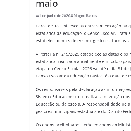
maio
1 de junho de 2026
Magno Bastos
Cerca de 180 mil escolas entraram em ação na qu
estatística da educação, o Censo Escolar. Trata
estabelecimentos de ensino, gestores, turmas, al
A Portaria nº 219/2026 estabelece as datas e os
estatística, realizada anualmente em todo o paí
etapa do Censo Escolar 2026 vai até o dia 31 de 
Censo Escolar da Educação Básica, é a data de r
Os responsáveis pela declaração as informaçõe
Sistema Educacenso, ou realizar a migração dos
Educação ou da escola. A responsabilidade pela 
gestores municipais, estaduais e do Distrito Fede
Os dados preliminares serão enviados ao Minist