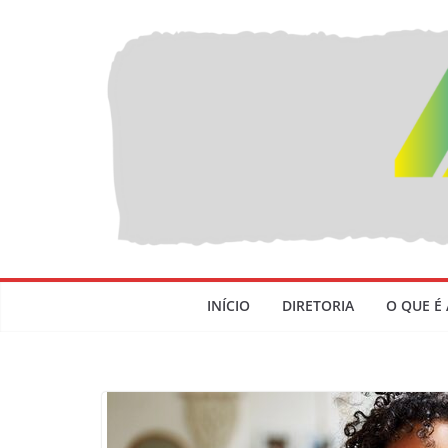
luckyjet
parimatch
pinup
pin-up
mostbet casino
mostbet
mosbet
4a bet
pin-up
1win sayti
1win aposta
1win aviator
parimatch
lucky jet crash
pin-up
mostbet kz
mosbet casino
1win online
1win
mostbet casino
pinup casino
1win slot
mostbet casino
1win aviator
pin up casino
mosbet india
lucky jet casino
1win kz
1 win
mostbet
4r bet
mosbet casino
mostbet casino
mostbet kz
4a bet
aviator
lucky jet online
1 win az
aviator
1win games
mostbet aviator login
lacky jet
mostbet aviator login
1win
pin up kz
1win casino
pinup
pin up india
4rabet mirror
pin up bet
1 win
Pular
para
o
conteúdo
INÍCIO
DIRETORIA
O QUE É