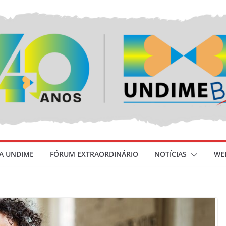
 A UNDIME
FÓRUM EXTRAORDINÁRIO
NOTÍCIAS
WE