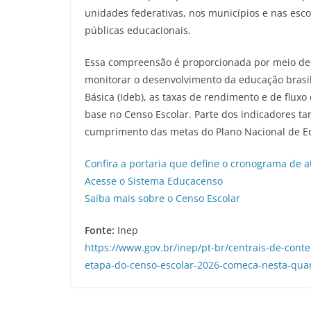
unidades federativas, nos municípios e nas esco
públicas educacionais.
Essa compreensão é proporcionada por meio de 
monitorar o desenvolvimento da educação brasil
Básica (Ideb), as taxas de rendimento e de fluxo
base no Censo Escolar. Parte dos indicadores t
cumprimento das metas do Plano Nacional de E
Confira a portaria que define o cronograma de a
Acesse o Sistema Educacenso
Saiba mais sobre o Censo Escolar
Fonte:
Inep
https://www.gov.br/inep/pt-br/centrais-de-cont
etapa-do-censo-escolar-2026-comeca-nesta-quar