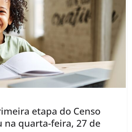
rimeira etapa do Censo
na quarta-feira, 27 de