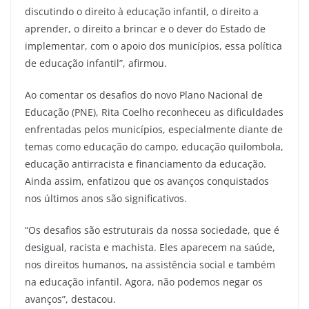
discutindo o direito à educação infantil, o direito a
aprender, o direito a brincar e o dever do Estado de
implementar, com o apoio dos municípios, essa política
de educação infantil”, afirmou.
Ao comentar os desafios do novo Plano Nacional de
Educação (PNE), Rita Coelho reconheceu as dificuldades
enfrentadas pelos municípios, especialmente diante de
temas como educação do campo, educação quilombola,
educação antirracista e financiamento da educação.
Ainda assim, enfatizou que os avanços conquistados
nos últimos anos são significativos.
“Os desafios são estruturais da nossa sociedade, que é
desigual, racista e machista. Eles aparecem na saúde,
nos direitos humanos, na assistência social e também
na educação infantil. Agora, não podemos negar os
avanços”, destacou.