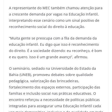
A representante do MEC também chamou atenção para
a crescente demanda por vagas na Educação Infantil,
interpretando esse cenário como um sinal positivo de
reconhecimento social do direito à educação.
“Muita gente se preocupa com a fila da demanda da
educação infantil. Eu digo que isso é reconhecimento
do direito. É a sociedade dizendo: eu reconheço, é bom
e eu quero. Isso é um grande avanço”, afirmou.
O seminário, sediado na Universidade do Estado da
Bahia (UNEB), promoveu debates sobre qualidade
pedagógica, valorização das brincadeiras,
fortalecimento dos espaços externos, participação das
famílias e inclusão social nas práticas educativas. O
encontro reforçou a necessidade de políticas públicas
integradas para assegurar uma Educação Infantil cada