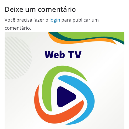
Deixe um comentário
Você precisa fazer o
login
para publicar um
comentário.