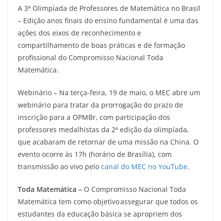
A 3ª Olimpíada de Professores de Matemática no Brasil
– Edição anos finais do ensino fundamental é uma das
ações dos eixos de reconhecimento e
compartilhamento de boas práticas e de formação
profissional do Compromisso Nacional Toda
Matemática.
Webinário – Na terça-feira, 19 de maio, o MEC abre um
webinário para tratar da prorrogação do prazo de
inscrição para a OPMBr, com participação dos
professores medalhistas da 2ª edição da olimpíada,
que acabaram de retornar de uma missão na China. O
evento ocorre às 17h (horário de Brasília), com
transmissão ao vivo pelo
canal do MEC no YouTube
.
Toda Matemática –
O Compromisso Nacional Toda
Matemática tem como objetivo assegurar que todos os
estudantes da educação básica se apropriem dos