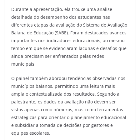
Durante a apresentação, ela trouxe uma análise
detalhada do desempenho dos estudantes nas
diferentes etapas da avaliação do Sistema de Avaliação
Baiana de Educação (SABE). Foram destacados avanços
importantes nos indicadores educacionais, ao mesmo
tempo em que se evidenciaram lacunas e desafios que
ainda precisam ser enfrentados pelas redes
municipais.
O painel também abordou tendências observadas nos
municípios baianos, permitindo uma leitura mais
ampla e contextualizada dos resultados. Segundo a
palestrante, os dados da avaliação não devem ser
vistos apenas como números, mas como ferramentas
estratégicas para orientar o planejamento educacional
e subsidiar a tomada de decisões por gestores e
equipes escolares.