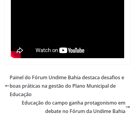
Painel do Fórum Undime Bahia destaca desafios e
boas práticas na gestão do Plano Municipal de
Educação
Educação do campo ganha protagonismo em
debate no Fórum da Undime Bahia