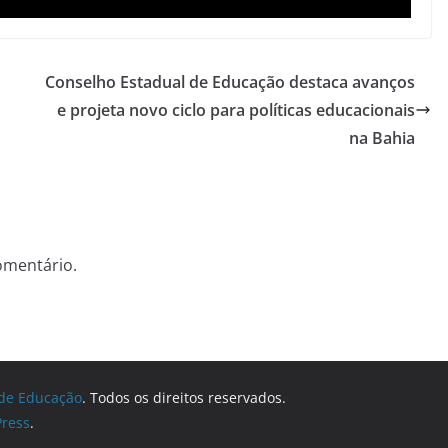
Conselho Estadual de Educação destaca avanços
e projeta novo ciclo para políticas educacionais
na Bahia
omentário.
 de Educação
. Todos os direitos reservados.
ress
.