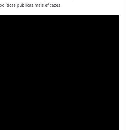
olíticas públicas mais eficazes.