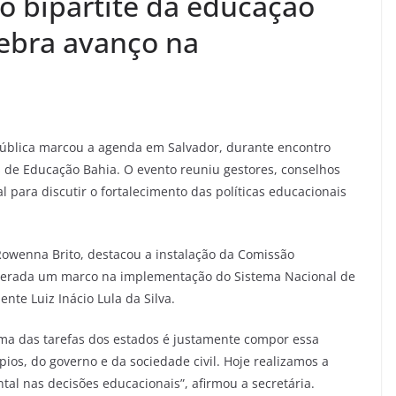
o bipartite da educação
lebra avanço na
pública marcou a agenda em Salvador, durante encontro
 de Educação Bahia. O evento reuniu gestores, conselhos
 para discutir o fortalecimento das políticas educacionais
 Rowenna Brito, destacou a instalação da Comissão
siderada um marco na implementação do Sistema Nacional de
te Luiz Inácio Lula da Silva.
Uma das tarefas dos estados é justamente compor essa
os, do governo e da sociedade civil. Hoje realizamos a
al nas decisões educacionais”, afirmou a secretária.