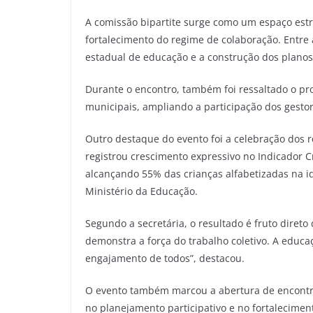
A comissão bipartite surge como um espaço estr
fortalecimento do regime de colaboração. Entre 
estadual de educação e a construção dos planos
Durante o encontro, também foi ressaltado o pr
municipais, ampliando a participação dos gestor
Outro destaque do evento foi a celebração dos r
registrou crescimento expressivo no Indicador 
alcançando 55% das crianças alfabetizadas na i
Ministério da Educação.
Segundo a secretária, o resultado é fruto direto
demonstra a força do trabalho coletivo. A educ
engajamento de todos”, destacou.
O evento também marcou a abertura de encontro
no planejamento participativo e no fortalecimen