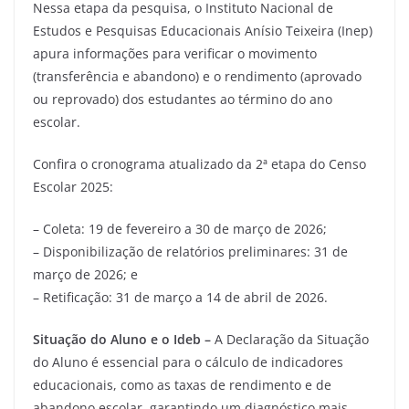
Nessa etapa da pesquisa, o Instituto Nacional de
Estudos e Pesquisas Educacionais Anísio Teixeira (Inep)
apura informações para verificar o movimento
(transferência e abandono) e o rendimento (aprovado
ou reprovado) dos estudantes ao término do ano
escolar.
Confira o cronograma atualizado da 2ª etapa do Censo
Escolar 2025:
– Coleta: 19 de fevereiro a 30 de março de 2026;
– Disponibilização de relatórios preliminares: 31 de
março de 2026; e
– Retificação: 31 de março a 14 de abril de 2026.
Situação do Aluno e o Ideb –
A Declaração da Situação
do Aluno é essencial para o cálculo de indicadores
educacionais, como as taxas de rendimento e de
abandono escolar, garantindo um diagnóstico mais