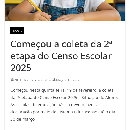
BRASIL
Começou a coleta da 2ª
etapa do Censo Escolar
2025
20 de fevereiro de 2026
Magno Bastos
Começou nesta quinta-feira, 19 de fevereiro, a coleta
da 2ª etapa do Censo Escolar 2025 – Situação do Aluno.
As escolas de educação básica devem fazer a
declaração por meio do Sistema Educacenso até o dia
30 de março.