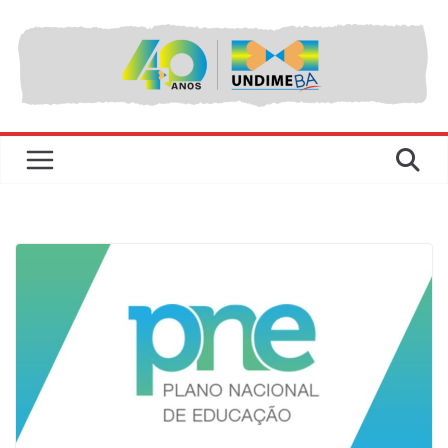
luckyjet
parimatch
pinup
pin-up
mostbet casino
mostbet
mosbet
4a bet
pin-up
1win sayti
1win aposta
1win aviator
parimatch
lucky jet crash
pin-up
mostbet kz
mosbet casino
1win online
1win
mostbet casino
pinup casino
1win slot
mostbet casino
1win aviator
pin up casino
mosbet india
lucky jet casino
1win kz
1 win
mostbet
4r bet
mosbet casino
mostbet casino
mostbet kz
4a bet
aviator
lucky jet online
1 win az
aviator
1win games
mostbet aviator login
lacky jet
mostbet aviator login
1win
pin up kz
1win casino
pinup
pin up india
4rabet mirror
pin up bet
1 win
Pular
para
o
conteúdo