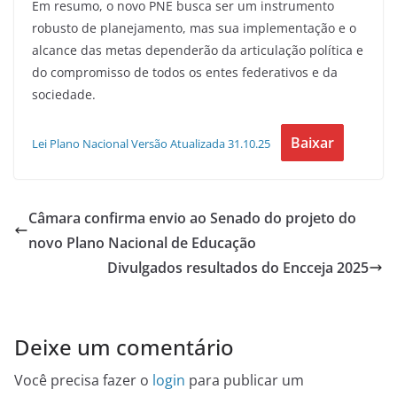
Em resumo, o novo PNE busca ser um instrumento
robusto de planejamento, mas sua implementação e o
alcance das metas dependerão da articulação política e
do compromisso de todos os entes federativos e da
sociedade.
Baixar
Lei Plano Nacional Versão Atualizada 31.10.25
Câmara confirma envio ao Senado do projeto do
novo Plano Nacional de Educação
Divulgados resultados do Encceja 2025
Deixe um comentário
Você precisa fazer o
login
para publicar um