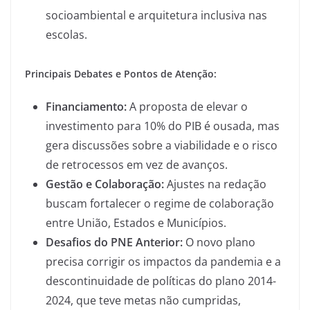
socioambiental e arquitetura inclusiva nas
escolas.
Principais Debates e Pontos de Atenção:
Financiamento:
A proposta de elevar o
investimento para 10% do PIB é ousada, mas
gera discussões sobre a viabilidade e o risco
de retrocessos em vez de avanços.
Gestão e Colaboração:
Ajustes na redação
buscam fortalecer o regime de colaboração
entre União, Estados e Municípios.
Desafios do PNE Anterior:
O novo plano
precisa corrigir os impactos da pandemia e a
descontinuidade de políticas do plano 2014-
2024, que teve metas não cumpridas,