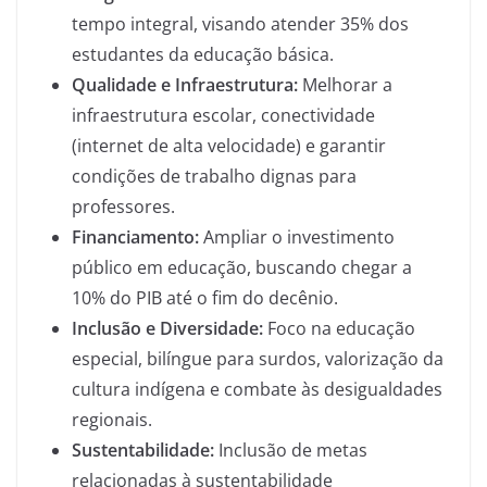
tempo integral, visando atender 35% dos
estudantes da educação básica.
Qualidade e Infraestrutura:
Melhorar a
infraestrutura escolar, conectividade
(internet de alta velocidade) e garantir
condições de trabalho dignas para
professores.
Financiamento:
Ampliar o investimento
público em educação, buscando chegar a
10% do PIB até o fim do decênio.
Inclusão e Diversidade:
Foco na educação
especial, bilíngue para surdos, valorização da
cultura indígena e combate às desigualdades
regionais.
Sustentabilidade:
Inclusão de metas
relacionadas à sustentabilidade