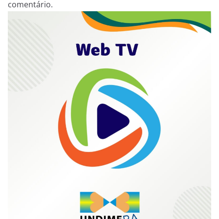
comentário.