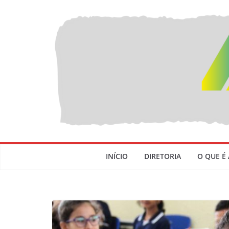
luckyjet
parimatch
pinup
pin-up
mostbet casino
mostbet
mosbet
4a bet
pin-up
1win sayti
1win aposta
1win aviator
parimatch
lucky jet crash
pin-up
mostbet kz
mosbet casino
1win online
1win
mostbet casino
pinup casino
1win slot
mostbet casino
1win aviator
pin up casino
mosbet india
lucky jet casino
1win kz
1 win
mostbet
4r bet
mosbet casino
mostbet casino
mostbet kz
4a bet
aviator
lucky jet online
1 win az
aviator
1win games
mostbet aviator login
lacky jet
mostbet aviator login
1win
pin up kz
1win casino
pinup
pin up india
4rabet mirror
pin up bet
1 win
Pular
para
o
conteúdo
INÍCIO
DIRETORIA
O QUE É