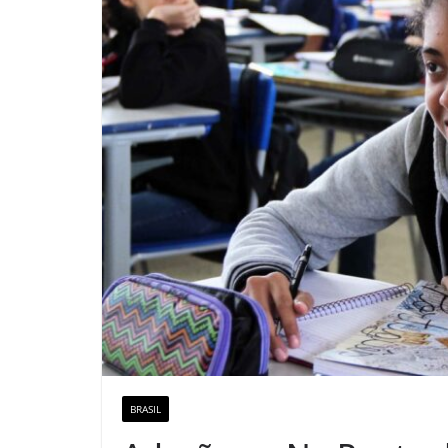
BRASIL