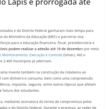
o Lápis é prorrogada até
 estados e do Distrito Federal ganharam mais tempo para
tiva do Ministério da Educação (MEC) e parceiros visa
orços para a educação financeira, fiscal, previdenciária e
tivos podem realizar a adesão até 19 de dezembr
o por meio
e Monitoramento, Execução e Controle
(Simec). Até o
de 2.400 municípios já aderiram.
grama investe também na construção da cidadania ao
vel com dinheiro e consumo, bem como uma compreensão
dência, impostos, seguros, entre outros tópicos que afetam
s de futuro dos estudantes.
ria, mediante assinatura do termo de compromisso pelos
ados e do Distrito Federal. Durante o processo, as redes de