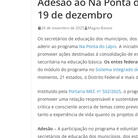
Adesão ao Na Ponta d
19 de dezembro
26 de novembro de 2025
Magno Bastos
Os secretários de educação dos municípios, dos
aderir ao programa
Na Ponta do Lápis
. A inicia
promover ações destinadas à consolidação de esf
securitária na educação básica.
Os entes federa
do módulo do programa no
Sistema Integrado d
momento, 21 estados, o Distrito Federal e mais 
Instituído pela
Portaria MEC nº 502/2025
, o pro
promover uma relação responsável e sustentá
crítica e consciente acerca de temas como previ
tanto a experiência de vida quanto os projeto
Adesão
– A participação no programa é voluntá
secretários de educação dos municípios, dos est