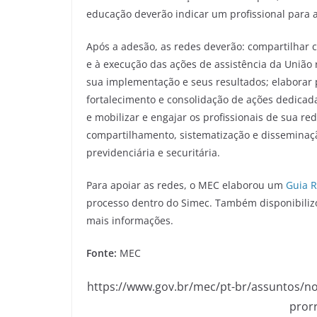
educação deverão indicar um profissional para
Após a adesão, as redes deverão: compartilhar
e à execução das ações de assistência da União
sua implementação e seus resultados; elaborar 
fortalecimento e consolidação de ações dedicadas
e mobilizar e engajar os profissionais de sua r
compartilhamento, sistematização e disseminaçã
previdenciária e securitária.
Para apoiar as redes, o MEC elaborou um
Guia 
processo dentro do Simec. Também disponibiliz
mais informações.
Fonte:
MEC
https://www.gov.br/mec/pt-br/assuntos/no
pror