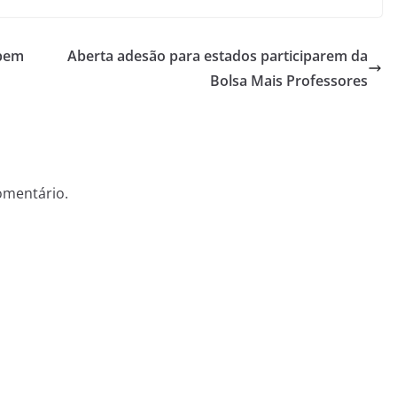
ebem
Aberta adesão para estados participarem da
Bolsa Mais Professores
omentário.