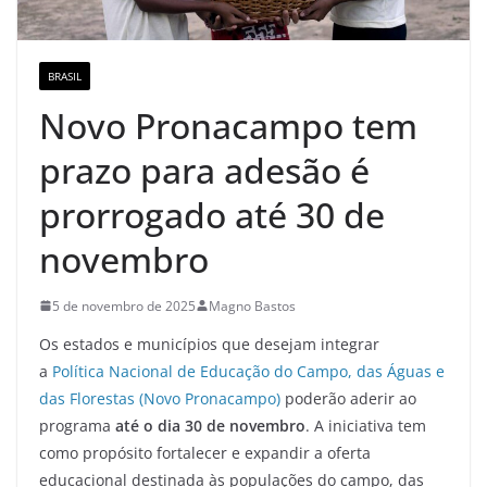
BRASIL
Novo Pronacampo tem
prazo para adesão é
prorrogado até 30 de
novembro
5 de novembro de 2025
Magno Bastos
Os estados e municípios que desejam integrar
a
Política Nacional de Educação do Campo, das Águas e
das Florestas (Novo Pronacampo)
poderão aderir ao
programa
até o dia 30 de novembro
. A iniciativa tem
como propósito fortalecer e expandir a oferta
educacional destinada às populações do campo, das