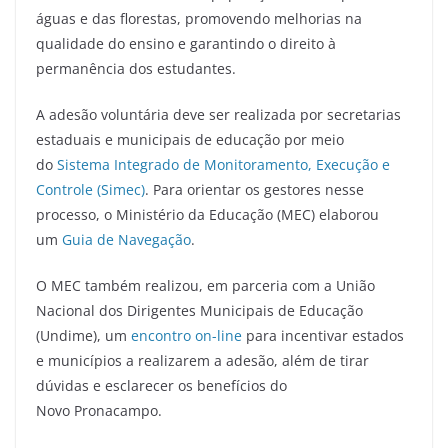
águas e das florestas, promovendo melhorias na
qualidade do ensino e garantindo o direito à
permanência dos estudantes.
A adesão voluntária deve ser realizada por secretarias
estaduais e municipais de educação por meio
do
Sistema Integrado de Monitoramento, Execução e
Controle (Simec)
. Para orientar os gestores nesse
processo, o Ministério da Educação (MEC) elaborou
um
Guia de Navegação
.
O MEC também realizou, em parceria com a União
Nacional dos Dirigentes Municipais de Educação
(Undime), um
encontro on-line
para incentivar estados
e municípios a realizarem a adesão, além de tirar
dúvidas e esclarecer os benefícios do
Novo Pronacampo.