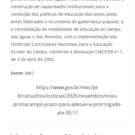
construção de capacidades institucionais para a
condução das políticas de educação dos povos pelos
entes federados e no sistema de governança popular; e
a consolidação da modalidade de educação do campo,
das águas e das florestas, com a implementação das
Diretrizes Curriculares Nacionais para a Educação
Escolar do Campo, conforme a Resolução CNE/CEB nº 1,
de 3 de abril de 2002.
Fonte:
MEC
https://www.gov.br/mec/pt-
br/assuntos/noticias/2025/novembro/novo-
pronacampo-prazo-para-adesao-e-prorrogado-
ate-30-11