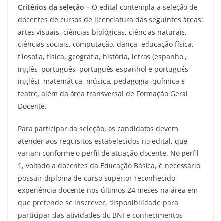
Critérios da seleção –
O edital contempla a seleção de
docentes de cursos de licenciatura das seguintes áreas:
artes visuais, ciências biológicas, ciências naturais,
ciências sociais, computação, dança, educação física,
filosofia, física, geografia, história, letras (espanhol,
inglês, português, português-espanhol e português-
inglês), matemática, música, pedagogia, química e
teatro, além da área transversal de Formação Geral
Docente.
Para participar da seleção, os candidatos devem
atender aos requisitos estabelecidos no edital, que
variam conforme o perfil de atuação docente. No perfil
1, voltado a docentes da Educação Básica, é necessário
possuir diploma de curso superior reconhecido,
experiência docente nos últimos 24 meses na área em
que pretende se inscrever, disponibilidade para
participar das atividades do BNI e conhecimentos