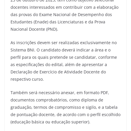
docentes interessados em contribuir com a elaboração
das provas do Exame Nacional de Desempenho dos
Estudantes (Enade) das Licenciaturas e da Prova
Nacional Docente (PND).
As inscrições devem ser realizadas exclusivamente no
Sistema BNI. O candidato deverá indicar a área e o
perfil para os quais pretende se candidatar, conforme
as especificações do edital, além de apresentar a
Declaração de Exercício de Atividade Docente do
respectivo curso.
Também será necessário anexar, em formato PDF,
documentos comprobatórios, como diploma de
graduação, termos de compromisso e sigilo, e a tabela
de pontuação docente, de acordo com o perfil escolhido
(educação básica ou educação superior).