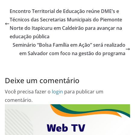
Encontro Territorial de Educação reúne DME’s e
Técnicos das Secretarias Municipais do Piemonte
Norte do Itapicuru em Caldeirão para avançar na
educação pública
Seminário “Bolsa Família em Ação” será realizado
em Salvador com foco na gestão do programa
Deixe um comentário
Você precisa fazer o
login
para publicar um
comentário.