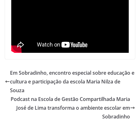
Em Sobradinho, encontro especial sobre educação e
cultura e participação da escola Maria Nilza de
Souza
Podcast na Escola de Gestão Compartilhada Maria
José de Lima transforma o ambiente escolar em
Sobradinho