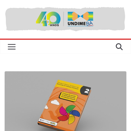
luckyjet
parimatch
pinup
pin-up
mostbet casino
mostbet
mosbet
4a bet
pin-up
1win sayti
1win aposta
1win aviator
parimatch
lucky jet crash
pin-up
mostbet kz
mosbet casino
1win online
1win
mostbet casino
pinup casino
1win slot
mostbet casino
1win aviator
pin up casino
mosbet india
lucky jet casino
1win kz
1 win
mostbet
4r bet
mosbet casino
mostbet casino
mostbet kz
4a bet
aviator
lucky jet online
1 win az
aviator
1win games
mostbet aviator login
lacky jet
mostbet aviator login
1win
pin up kz
1win casino
pinup
pin up india
4rabet mirror
pin up bet
1 win
Pular
para
o
conteúdo