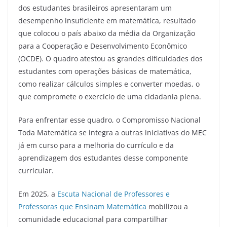
dos estudantes brasileiros apresentaram um
desempenho insuficiente em matemática, resultado
que colocou o país abaixo da média da Organização
para a Cooperação e Desenvolvimento Econômico
(OCDE). O quadro atestou as grandes dificuldades dos
estudantes com operações básicas de matemática,
como realizar cálculos simples e converter moedas, o
que compromete o exercício de uma cidadania plena.
Para enfrentar esse quadro, o Compromisso Nacional
Toda Matemática se integra a outras iniciativas do MEC
já em curso para a melhoria do currículo e da
aprendizagem dos estudantes desse componente
curricular.
Em 2025, a
Escuta Nacional de Professores e
Professoras que Ensinam Matemática
mobilizou a
comunidade educacional para compartilhar