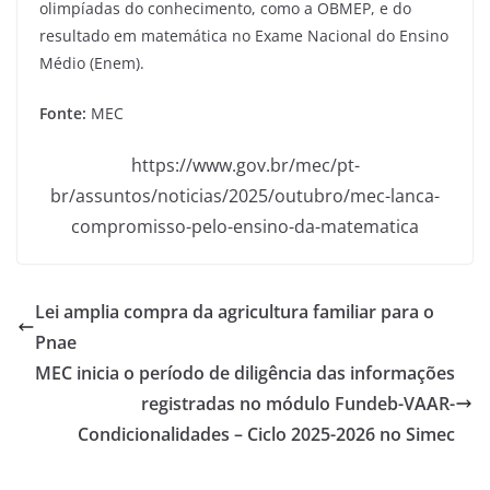
olimpíadas do conhecimento, como a OBMEP, e do
resultado em matemática no Exame Nacional do Ensino
Médio (Enem).
Fonte:
MEC
https://www.gov.br/mec/pt-
br/assuntos/noticias/2025/outubro/mec-lanca-
compromisso-pelo-ensino-da-matematica
Lei amplia compra da agricultura familiar para o
Pnae
MEC inicia o período de diligência das informações
registradas no módulo Fundeb-VAAR-
Condicionalidades – Ciclo 2025-2026 no Simec