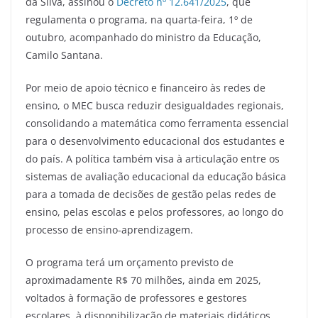
da Silva, assinou o
Decreto nº 12.641/2025
, que
regulamenta o programa, na quarta-feira, 1º de
outubro, acompanhado do ministro da Educação,
Camilo Santana.
Por meio de apoio técnico e financeiro às redes de
ensino, o MEC busca reduzir desigualdades regionais,
consolidando a matemática como ferramenta essencial
para o desenvolvimento educacional dos estudantes e
do país. A política também visa à articulação entre os
sistemas de avaliação educacional da educação básica
para a tomada de decisões de gestão pelas redes de
ensino, pelas escolas e pelos professores, ao longo do
processo de ensino-aprendizagem.
O programa terá um orçamento previsto de
aproximadamente R$ 70 milhões, ainda em 2025,
voltados à formação de professores e gestores
escolares, à disponibilização de materiais didáticos