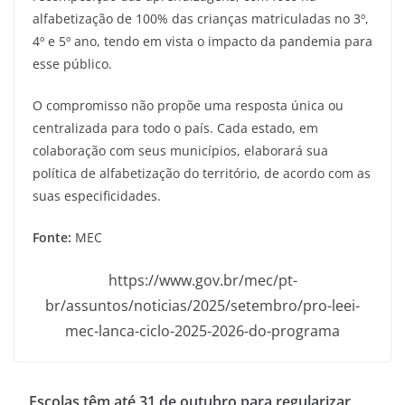
alfabetização de 100% das crianças matriculadas no 3º,
4º e 5º ano, tendo em vista o impacto da pandemia para
esse público.
O compromisso não propõe uma resposta única ou
centralizada para todo o país. Cada estado, em
colaboração com seus municípios, elaborará sua
política de alfabetização do território, de acordo com as
suas especificidades.
Fonte:
MEC
https://www.gov.br/mec/pt-
br/assuntos/noticias/2025/setembro/pro-leei-
mec-lanca-ciclo-2025-2026-do-programa
Escolas têm até 31 de outubro para regularizar