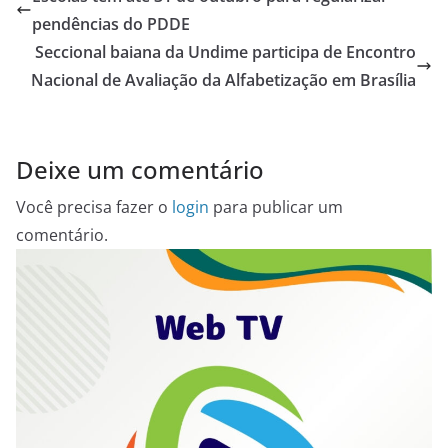
pendências do PDDE
Seccional baiana da Undime participa de Encontro
Nacional de Avaliação da Alfabetização em Brasília
Deixe um comentário
Você precisa fazer o
login
para publicar um
comentário.