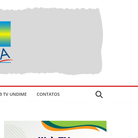
B TV UNDIME
CONTATOS