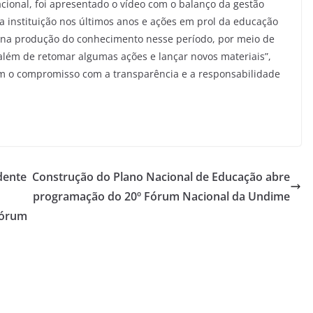
cional, foi apresentado o vídeo com o balanço da gestão
a instituição nos últimos anos e ações em prol da educação
 na produção do conhecimento nesse período, por meio de
além de retomar algumas ações e lançar novos materiais”,
çam o compromisso com a transparência e a responsabilidade
dente
Construção do Plano Nacional de Educação abre
programação do 20º Fórum Nacional da Undime
 Fórum