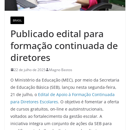
BRASIL
Publicado edital para
formação continuada de
diretores
22 de julho de 2025
Magno Bastos
O Ministério da Educação (MEC), por meio da Secretaria
de Educação Básica (SEB), lançou nesta segunda-feira,
21 de julho, o
Edital de Apoio à Formação Continuada
para Diretores Escolares
. O objetivo é fomentar a oferta
de cursos gratuitos, on-line e autoinstrucionais,
voltados ao fortalecimento da gestão escolar. A
iniciativa integra um conjunto de ações da SEB para