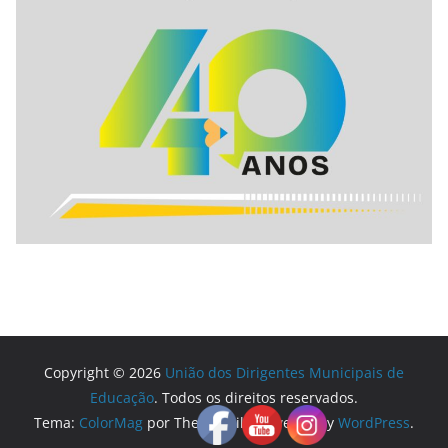
Copyright © 2026
União dos Dirigentes Municipais de
Educação
. Todos os direitos reservados.
Tema:
ColorMag
por ThemeGrill. Powered by
WordPress
.