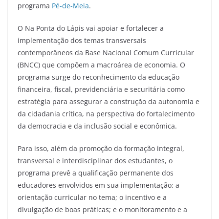
programa
Pé-de-Meia
.
O Na Ponta do Lápis vai apoiar e fortalecer a
implementação dos temas transversais
contemporâneos da Base Nacional Comum Curricular
(BNCC) que compõem a macroárea de economia. O
programa surge do reconhecimento da educação
financeira, fiscal, previdenciária e securitária como
estratégia para assegurar a construção da autonomia e
da cidadania crítica, na perspectiva do fortalecimento
da democracia e da inclusão social e econômica.
Para isso, além da promoção da formação integral,
transversal e interdisciplinar dos estudantes, o
programa prevê a qualificação permanente dos
educadores envolvidos em sua implementação; a
orientação curricular no tema; o incentivo e a
divulgação de boas práticas; e o monitoramento e a