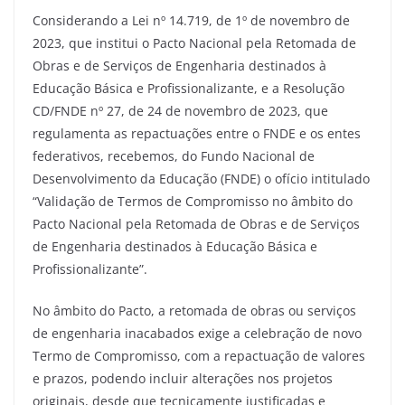
Considerando a Lei nº 14.719, de 1º de novembro de
2023, que institui o Pacto Nacional pela Retomada de
Obras e de Serviços de Engenharia destinados à
Educação Básica e Profissionalizante, e a Resolução
CD/FNDE nº 27, de 24 de novembro de 2023, que
regulamenta as repactuações entre o FNDE e os entes
federativos, recebemos, do Fundo Nacional de
Desenvolvimento da Educação (FNDE) o ofício intitulado
“Validação de Termos de Compromisso no âmbito do
Pacto Nacional pela Retomada de Obras e de Serviços
de Engenharia destinados à Educação Básica e
Profissionalizante”.
No âmbito do Pacto, a retomada de obras ou serviços
de engenharia inacabados exige a celebração de novo
Termo de Compromisso, com a repactuação de valores
e prazos, podendo incluir alterações nos projetos
originais, desde que tecnicamente justificadas e