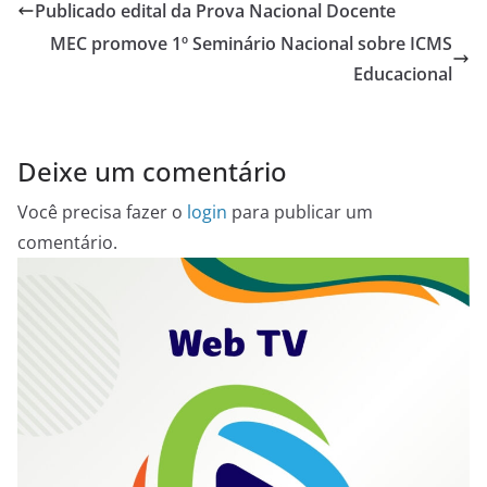
Publicado edital da Prova Nacional Docente
MEC promove 1º Seminário Nacional sobre ICMS
Educacional
Deixe um comentário
Você precisa fazer o
login
para publicar um
comentário.