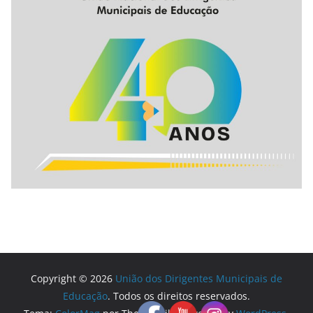
Copyright © 2026
União dos Dirigentes Municipais de
Educação
. Todos os direitos reservados.