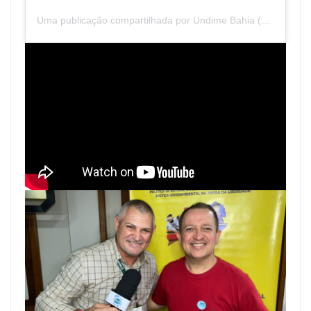
Uma publicação compartilhada por Undime Bahia (@undime.ba)