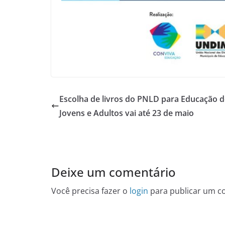
Escolha de livros do PNLD para Educação d
Jovens e Adultos vai até 23 de maio
Deixe um comentário
Você precisa fazer o
login
para publicar um c