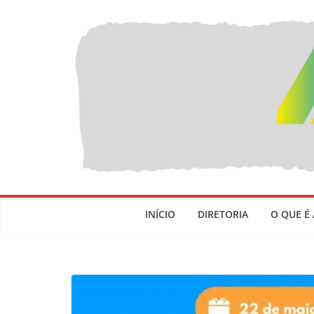
luckyjet
parimatch
pinup
pin-up
mostbet casino
mostbet
mosbet
4a bet
pin-up
1win sayti
1win aposta
1win aviator
parimatch
lucky jet crash
pin-up
mostbet kz
mosbet casino
1win online
1win
mostbet casino
pinup casino
1win slot
mostbet casino
1win aviator
pin up casino
mosbet india
lucky jet casino
1win kz
1 win
mostbet
4r bet
mosbet casino
mostbet casino
mostbet kz
4a bet
aviator
lucky jet online
1 win az
aviator
1win games
mostbet aviator login
lacky jet
mostbet aviator login
1win
pin up kz
1win casino
pinup
pin up india
4rabet mirror
pin up bet
1 win
Pular
para
o
conteúdo
INÍCIO
DIRETORIA
O QUE É