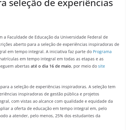
ra seleção de experiências
om a Faculdade de Educação da Universidade Federal de
rições aberto para a seleção de experiências inspiradoras de
ral em tempo integral. A iniciativa faz parte do
Programa
 matrículas em tempo integral em todas as etapas e as
 seguem abertas
até o dia 16 de maio
, por meio do
site
ara a seleção de experiências inspiradoras. A seleção tem
eriências inspiradoras de gestão pública e projetos
gral, com vistas ao alcance com qualidade e equidade da
pliar a oferta de educação em tempo integral em, pelo
modo a atender, pelo menos, 25% dos estudantes da