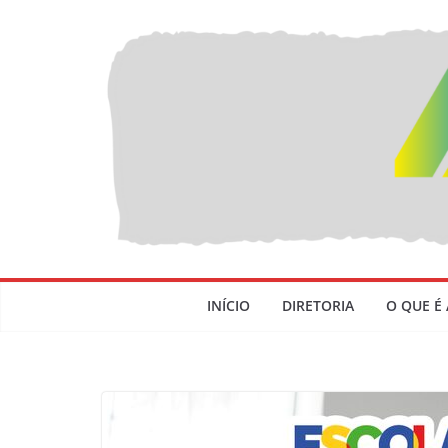
luckyjet
parimatch
pinup
pin-up
mostbet casino
mostbet
mosbet
4a bet
pin-up
1win sayti
1win aposta
1win aviator
parimatch
lucky jet crash
pin-up
mostbet kz
mosbet casino
1win online
1win
mostbet casino
pinup casino
1win slot
mostbet casino
1win aviator
pin up casino
mosbet india
lucky jet casino
1win kz
1 win
mostbet
4r bet
mosbet casino
mostbet casino
mostbet kz
4a bet
aviator
lucky jet online
1 win az
aviator
1win games
mostbet aviator login
lacky jet
mostbet aviator login
1win
pin up kz
1win casino
pinup
pin up india
4rabet mirror
pin up bet
1 win
Pular
para
o
conteúdo
INÍCIO
DIRETORIA
O QUE É