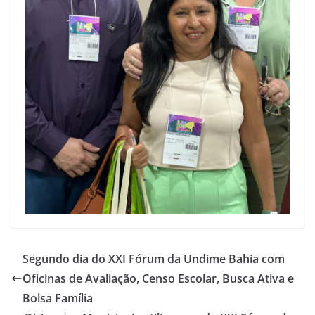
Segundo dia do XXI Fórum da Undime Bahia com
Oficinas de Avaliação, Censo Escolar, Busca Ativa e
Bolsa Família