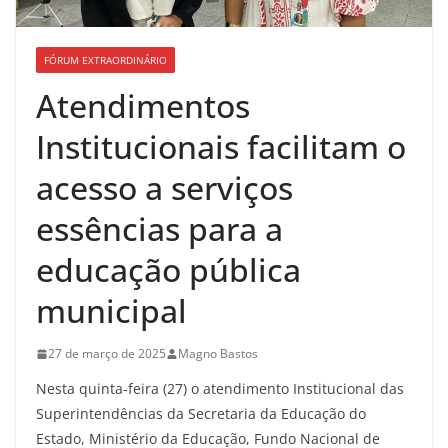
FÓRUM EXTRAORDINÁRIO
Atendimentos
Institucionais facilitam o
acesso a serviços
essências para a
educação pública
municipal
27 de março de 2025
Magno Bastos
Nesta quinta-feira (27) o atendimento Institucional das
Superintendências da Secretaria da Educação do
Estado, Ministério da Educação, Fundo Nacional de