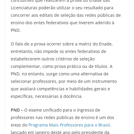
concluintes que realizarem a prova do Enade das
Licenciaturas poderão utilizar o seu resultado para
concorrer aos editais de seleção das redes públicas de
ensino dos entes federativos que tiverem aderido à
PND.
O fato de a prova ocorrer sobre a matriz do Enade,
entretanto, não impede os entes federativos de
estabelecerem outros critérios de seleção
complementar, como prova prática ou de títulos. A
PND, no entanto, surge como uma alternativa de
selecionar professores, por meio de um instrumento
que avaliará competências e habilidades gerais e
específicas, necessárias à docência.
PND –
O exame unificado para o ingresso de
professores nas redes públicas de ensino é um dos
eixos do
Programa Mais Professores para o Brasil
,
lançado em janeiro deste ano pelo presidente da