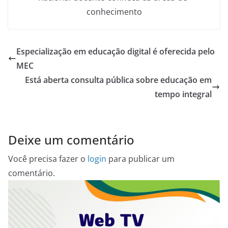
conhecimento
Especialização em educação digital é oferecida pelo
MEC
Está aberta consulta pública sobre educação em
tempo integral
Deixe um comentário
Você precisa fazer o
login
para publicar um
comentário.