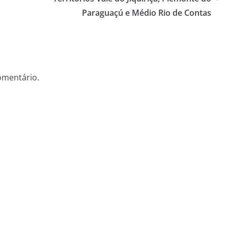
Paraguaçú e Médio Rio de Contas
omentário.