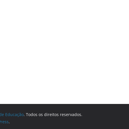
 de Educação
. Todos os direitos reservados.
ress
.