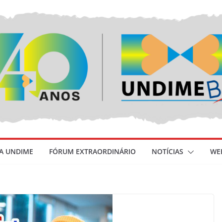
 A UNDIME
FÓRUM EXTRAORDINÁRIO
NOTÍCIAS
WE