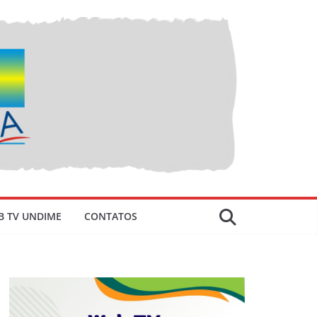
B TV UNDIME
CONTATOS