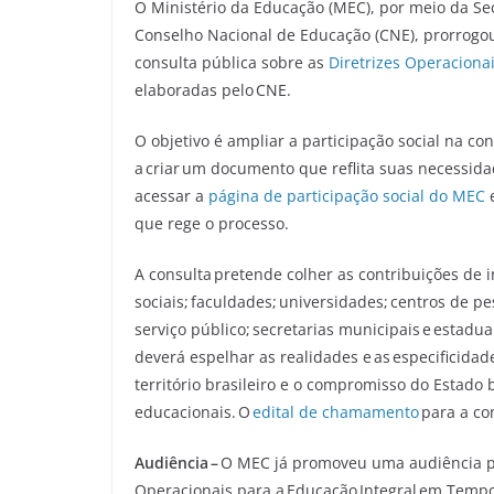
O Ministério da Educação (MEC), por meio da Se
Conselho Nacional de Educação (CNE), prorrogou
consulta pública sobre as
Diretrizes Operaciona
elaboradas pelo CNE.
O objetivo é ampliar a participação social na c
a criar um documento que reflita suas necessidad
acessar a
página de participação social do MEC
e
que rege o processo.
A consulta pretende colher as contribuições de i
sociais; faculdades; universidades; centros de pe
serviço público; secretarias municipais e estadua
deverá espelhar as realidades e as especificidad
território brasileiro e o compromisso do Estado
educacionais. O
edital de chamamento
para a co
Audiência –
O MEC já promoveu uma audiência púb
Operacionais para a Educação Integral em Tempo I