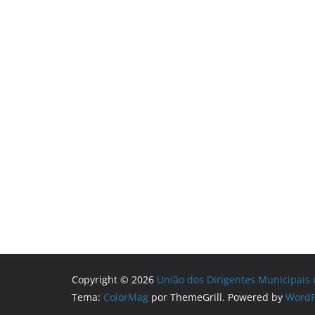
Copyright © 2026
União dos Dirigentes Municipais
Tema:
ColorMag
por ThemeGrill. Powered by
WordP